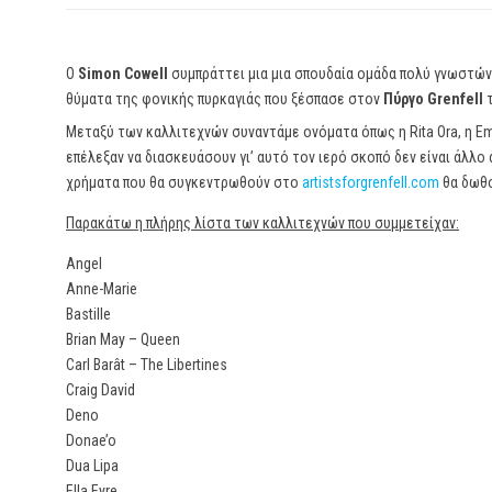
Ο
Simon Cowell
συμπράττει μια μια σπουδαία ομάδα πολύ γνωστών
θύματα της φονικής πυρκαγιάς που ξέσπασε στον
Πύργο Grenfell
Μεταξύ των καλλιτεχνών συναντάμε ονόματα όπως η Rita Ora, η Emel
επέλεξαν να διασκευάσουν γι’ αυτό τον ιερό σκοπό δεν είναι άλλο
χρήματα που θα συγκεντρωθούν στο
artistsforgrenfell.com
θα δωθο
Παρακάτω η πλήρης λίστα των καλλιτεχνών που συμμετείχαν:
Angel
Anne-Marie
Bastille
Brian May – Queen
Carl Barât – The Libertines
Craig David
Deno
Donae’o
Dua Lipa
Ella Eyre