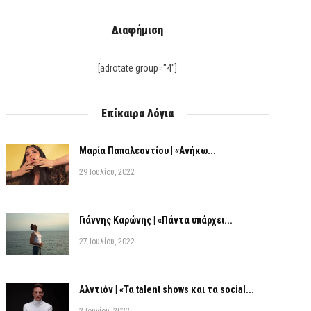
Διαφήμιση
[adrotate group="4"]
Επίκαιρα Λόγια
Μαρία Παπαλεοντίου | «Ανήκω...
29 Ιουλίου, 2022
Γιάννης Καρώνης | «Πάντα υπάρχει...
27 Ιουλίου, 2022
Αλντιόν | «Τα talent shows και τα social...