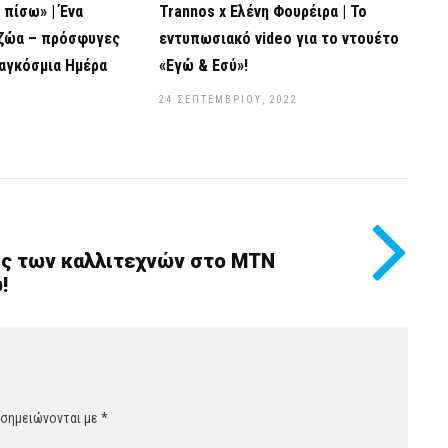
 πίσω» | Ένα
Trannos x Ελένη Φουρέιρα | Το
 ζώα – πρόσφυγες
εντυπωσιακό video για το ντουέτο
αγκόσμια Ημέρα
«Εγώ & Εσύ»!
24 ΣΕΠΤΕΜΒΡΊΟΥ, 2022
2
ις των καλλιτεχνών στο MTN
!
 σημειώνονται με
*