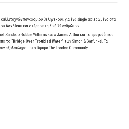
 καλλιτεχνών παγκοσμίου βεληνεκούς για ένα single αφιερωμένο στα
του
Λονδίνου
και στέρησε τη ζωή 79 ανθρώπων.
i Sande, ο Robbie Williams και ο James Arthur και το τραγούδι που
 από το
“Bridge Over Troubled Water”
των Simon & Garfunkel. Τα
ύν εξολοκλήρου στο ίδρυμα The London Community.