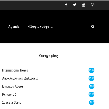
s
Agenda
Η Σοφία γράφει…
Κατηγορίες
International News
1192
Αποκλειστικές Δηλώσεις
1190
Επίκαιρα Λόγια
408
Ρεπορτάζ
1386
Συνεντεύξεις
470