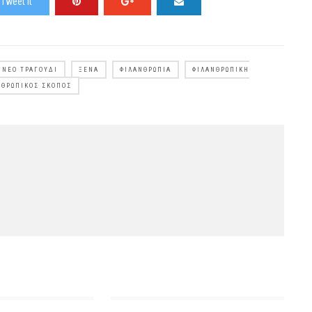
Tweet It
ΝΈΟ ΤΡΑΓΟΎΔΙ
ΞΈΝΑ
ΦΙΛΑΝΘΡΩΠΊΑ
ΦΙΛΑΝΘΡΩΠΙΚΉ
ΝΘΡΩΠΙΚΌΣ ΣΚΟΠΌΣ