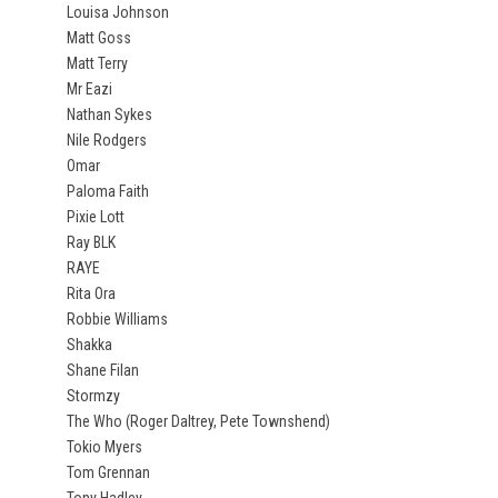
Louisa Johnson
Matt Goss
Matt Terry
Mr Eazi
Nathan Sykes
Nile Rodgers
Omar
Paloma Faith
Pixie Lott
Ray BLK
RAYE
Rita Ora
Robbie Williams
Shakka
Shane Filan
Stormzy
The Who (Roger Daltrey, Pete Townshend)
Tokio Myers
Tom Grennan