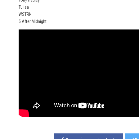
Tony Hadley
Tulisa
WSTRN
5 After Midnight