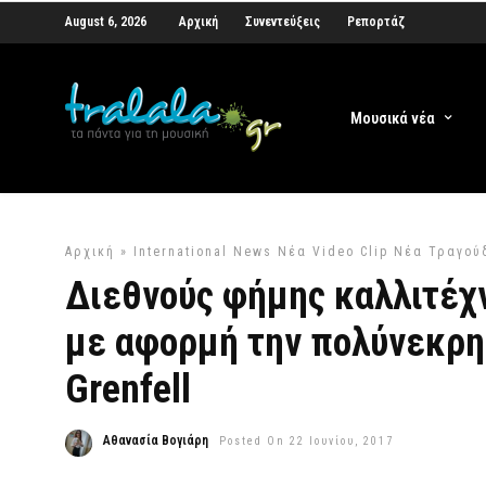
August 6, 2026
Αρχική
Συνεντεύξεις
Ρεπορτάζ
Μουσικά νέα
Αρχική
»
International News
Νέα Video Clip
Νέα Τραγού
Διεθνούς φήμης καλλιτέχ
με αφορμή την πολύνεκρη
Grenfell
Αθανασία Βογιάρη
Posted On 22 Ιουνίου, 2017