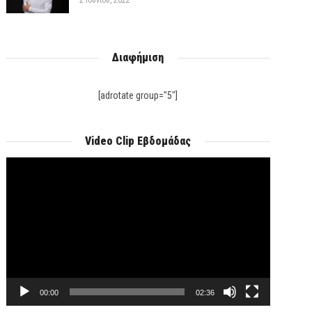
2 Ιουνίου, 2022
Διαφήμιση
[adrotate group="5"]
Video Clip Εβδομάδας
Πρόγραμμα
Αναπαραγωγής
Βίντεο
00:00
02:36