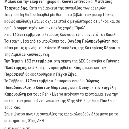
Μαλού
και την
επόμενη ημέρα
οι
Κωνσταντίνος
και
Ματθαίος
Τσαχουρίδης
. Κατά τη διάρκεια της συναυλίας των αδελφών
Τσαχουρίδη θα διεκδικηθεί μία θέση στο βιβλίο των ρεκόρ Γκίνες
καθώς επιδίωξη είναι να σχηματιστεί ο μεγαλύτερος σε μήκος και σε
αριθμό συμμετεχόντων ποντιακός χορός “Ομάλ”.
Στις
14 Σεπτεμβρίου
, ο Σταύρος Κουγιουμτζής συναντά τον Βασίλη
Τσιτσάνη μέσα από το μπουζούκι του
Θανάση Πολυκανδριώτη
, που
δένει με τις φωνές του
Κώστα Μακεδόνα
, της
Κατερίνας Κόρου
και
της
Αιμιλίας Κουγιουμτζή
.
Την Πέμπτη,
15 Σεπτεμβρίου
, στη σκηνή της ΔΕΘ θα ανέβει ο
Γιάννης
Πλούταρχος
, ενώ θα έχουν προηγηθεί οι
Kings
, αλλά και την
Παρασκευή
θα ακολουθήσει η
Πέγκυ Ζήνα
.
Το Σάββατο,
17 Σεπτεμβρίου
, θα πάρουν σειρά ο
Γιώργος
Παπαδόπουλος
, ο
Κώστας Μαρτάκης
και η
Demy
με τον
Βαγγέλη
Κακουριώτη
και τους Panik Live να ανοίγουν το πρόγραμμα, ενώ την
αυλαία των μουσικών συναυλιών της 81ης ΔΕΘ θα ρίξει η
Πάολα
, με
τους
Rec
.
Σημειώνεται πως τις συναυλίες τις παρακολουθούν όλοι μόνο με το
εισιτήριο της 81ης ΔΕΘ.