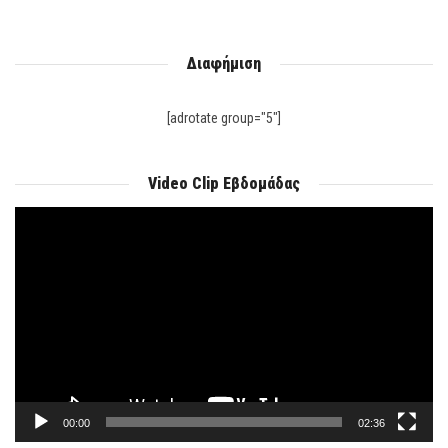
Διαφήμιση
[adrotate group="5"]
Video Clip Εβδομάδας
Πρόγραμμα
Αναπαραγωγής
Βίντεο
00:00
02:36