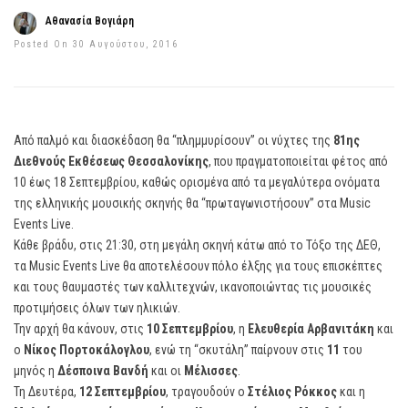
Αθανασία Βογιάρη
Posted On 30 Αυγούστου, 2016
Από παλμό και διασκέδαση θα “πλημμυρίσουν” οι νύχτες της
81ης
Διεθνούς Εκθέσεως Θεσσαλονίκης
, που πραγματοποιείται φέτος από
10 έως 18 Σεπτεμβρίου, καθώς ορισμένα από τα μεγαλύτερα ονόματα
της ελληνικής μουσικής σκηνής θα “πρωταγωνιστήσουν” στα Music
Events Live.
Κάθε βράδυ, στις 21:30, στη μεγάλη σκηνή κάτω από το Τόξο της ΔΕΘ,
τα Music Events Live θα αποτελέσουν πόλο έλξης για τους επισκέπτες
και τους θαυμαστές των καλλιτεχνών, ικανοποιώντας τις μουσικές
προτιμήσεις όλων των ηλικιών.
Την αρχή θα κάνουν, στις
10 Σεπτεμβρίου
, η
Ελευθερία Αρβανιτάκη
και
ο
Νίκος Πορτοκάλογλου
, ενώ τη “σκυτάλη” παίρνουν στις
11
του
μηνός η
Δέσποινα Βανδή
και οι
Μέλισσες
.
Τη Δευτέρα,
12 Σεπτεμβρίου
, τραγουδούν ο
Στέλιος Ρόκκος
και η