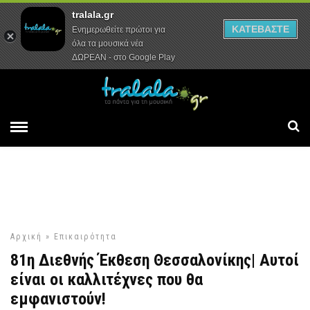
tralala.gr
Αρχική
Συνεντεύξεις
Ρεπορτάζ
ΚΑΤΕΒΑΣΤΕ
Ενημερωθείτε πρώτοι για
όλα τα μουσικά νέα
ΔΩΡΕΑΝ - στο Google Play
Αρχική
»
Επικαιρότητα
81η Διεθνής Έκθεση Θεσσαλονίκης| Αυτοί
είναι οι καλλιτέχνες που θα
εμφανιστούν!