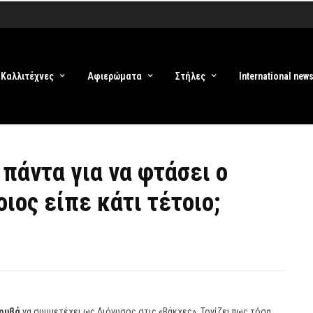
Καλλιτέχνες
Αφιερώματα
Στήλες
International new
 πάντα για να φτάσει ο
ιος είπε κάτι τέτοιο;
ουβά
να συμμετέχει ως Διόνυσος στις «Βάκχες». Τονίζει πως τόσα