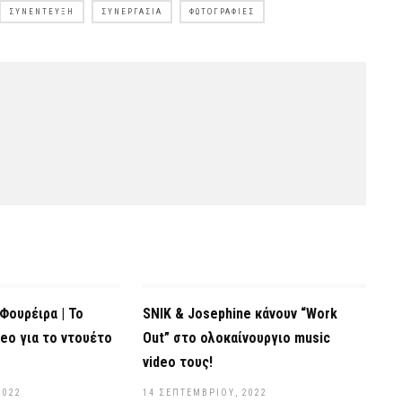
ΣΥΝΈΝΤΕΥΞΗ
ΣΥΝΕΡΓΑΣΊΑ
ΦΩΤΟΓΡΑΦΊΕΣ
Φουρέιρα | Το
SNIK & Josephine κάνουν “Work
eo για το ντουέτο
Out” στο ολοκαίνουργιο music
video τους!
2022
14 ΣΕΠΤΕΜΒΡΊΟΥ, 2022