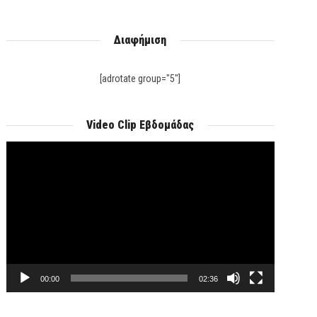
Διαφήμιση
[adrotate group="5"]
Video Clip Εβδομάδας
Πρόγραμμα
Αναπαραγωγής
Βίντεο
00:00
02:36