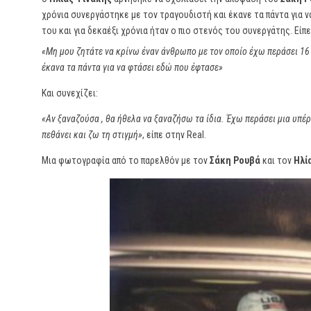
χρόνια συνεργάστηκε με τον τραγουδιστή και έκανε τα πάντα για 
του και για δεκαέξι χρόνια ήταν ο πιο στενός του συνεργάτης. Είπε
«Μη μου ζητάτε να κρίνω έναν άνθρωπο με τον οποίο έχω περάσει 16 
έκανα τα πάντα για να φτάσει εδώ που έφτασε»
Και συνεχίζει:
«Αν ξαναζούσα , θα ήθελα να ξαναζήσω τα ίδια. Έχω περάσει μια υπέ
πεθάνει και ζω τη στιγμή»
, είπε στην Real.
Μια φωτογραφία από το παρελθόν με τον
Σάκη Ρουβά
και τον
Ηλί