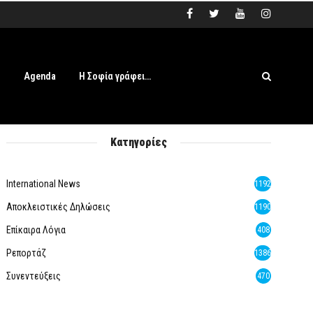
s
Agenda
Η Σοφία γράφει…
Κατηγορίες
International News
1192
Αποκλειστικές Δηλώσεις
1190
Επίκαιρα Λόγια
408
Ρεπορτάζ
1386
Συνεντεύξεις
470