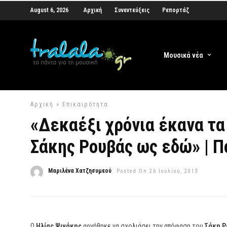
August 6, 2026
Αρχική
Συνεντεύξεις
Ρεπορτάζ
Μουσικά νέα
Αρχική
»
Επικαιρότητα
«Δεκαέξι χρόνια έκανα τα
Σάκης Ρουβάς ως εδώ» | Πο
Μαριλένα Χατζησυμεού
Posted On 26 Ιουλίου, 2013
Ο
Ηλίας Ψινάκης
αρνήθηκε να σχολιάσει την απόφαση του
Σάκη Ρ