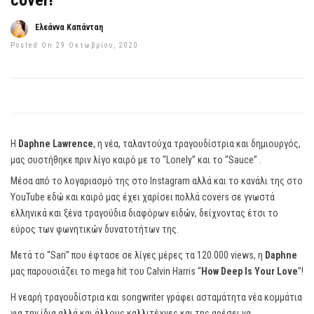
cover!
Ελεάννα Καπάνταη
Posted On 29 Οκτωβρίου, 2020
Η
Daphne Lawrence
, η νέα, ταλαντούχα τραγουδίστρια και δημιουργός,
μας συστήθηκε πριν λίγο καιρό με το “Lonely” και το “Sauce” .
Μέσα από το λογαριασμό της στο Instagram αλλά και το κανάλι της στο
YouTube εδώ και καιρό μας έχει χαρίσει πολλά covers σε γνωστά
ελληνικά και ξένα τραγούδια διαφόρων ειδών, δείχνοντας έτσι το
εύρος των φωνητικών δυνατοτήτων της.
Μετά το “Sari” που έφτασε σε λίγες μέρες τα 120.000 views, η
Daphne
μας παρουσιάζει το mega hit του Calvin Harris “
How Deep Is Your Love
”!
Η νεαρή τραγουδίστρια και songwriter γράφει ασταμάτητα νέα κομμάτια
για την ίδια αλλά και άλλους καλλιτέχνες και της αρέσει να