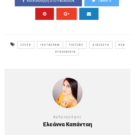
Κοινοποίηση στο Facebook
Tweet It
COVER
INSTAGRAM
YOUTUBE
ΔΙΑΣΚΕΥΉ
ΝΈΑ
ΚΥΚΛΟΦΟΡΊΑ
Αρθρογράφος
Ελεάννα Καπάνταη