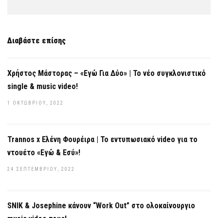
Διαβάστε επίσης
Χρήστος Μάστορας – «Εγώ Για Δύο» | Το νέο συγκλονιστικό
single & music video!
1 ΟΚΤΩΒΡΊΟΥ, 2022
Trannos x Ελένη Φουρέιρα | Το εντυπωσιακό video για το
ντουέτο «Εγώ & Εσύ»!
24 ΣΕΠΤΕΜΒΡΊΟΥ, 2022
SNIK & Josephine κάνουν “Work Out” στο ολοκαίνουργιο