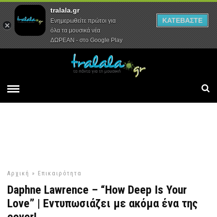
tralala.gr
Αρχική
Συνεντεύξεις
Ρεπορτάζ
ΚΑΤΕΒΑΣΤΕ
Ενημερωθείτε πρώτοι για
όλα τα μουσικά νέα
ΔΩΡΕΑΝ - στο Google Play
Αρχική
»
Επικαιρότητα
Daphne Lawrence – “How Deep Is Your
Love” | Εντυπωσιάζει με ακόμα ένα της