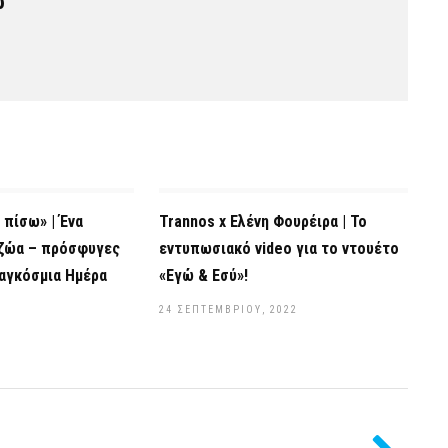
υ
 πίσω» | Ένα
Trannos x Ελένη Φουρέιρα | Το
 ζώα – πρόσφυγες
εντυπωσιακό video για το ντουέτο
αγκόσμια Ημέρα
«Εγώ & Εσύ»!
24 ΣΕΠΤΕΜΒΡΊΟΥ, 2022
2