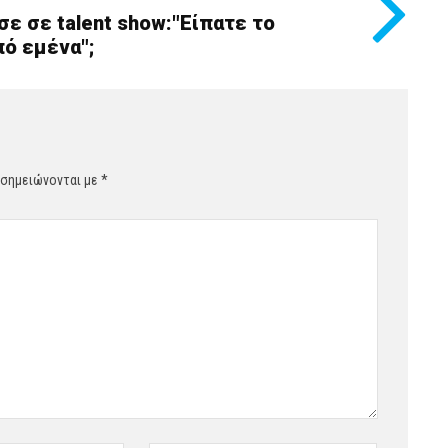
ε σε talent show:"Είπατε το
πό εμένα";
 σημειώνονται με
*