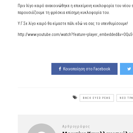
Πριν λίγο καιρό ανακοινώθηκε η επικείμενη κυκλοφορία του νέου 
παρουσιάζουμε τη φρέσκια επίσημη κυκλοφορία του.
Υ.Γ Σε λίγο καιρό θα είμαστε πάλι εδώ να σας το υπενθυμίσουμε!
http://www.youtube.com/watch?feature=player_embedded&v=OQu5
Κοινοποίηση στο Facebook
BACK EYED PEAS
ΝΈΟ ΤΡ
Αρθρογράφος