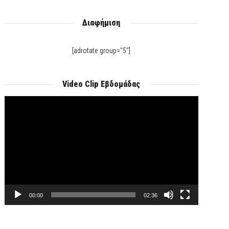
Διαφήμιση
[adrotate group="5"]
Video Clip Εβδομάδας
Πρόγραμμα
Αναπαραγωγής
Βίντεο
00:00
02:36