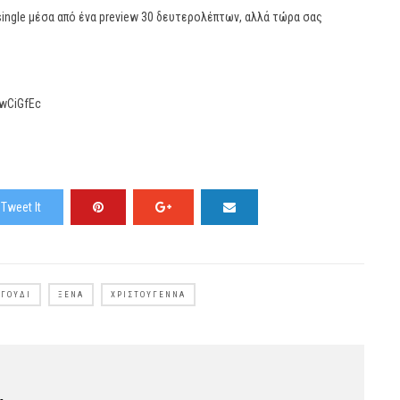
single μέσα από ένα preview 30 δευτερολέπτων, αλλά τώρα σας
wCiGfEc
Tweet It
ΑΓΟΎΔΙ
ΞΈΝΑ
ΧΡΙΣΤΟΎΓΕΝΝΑ