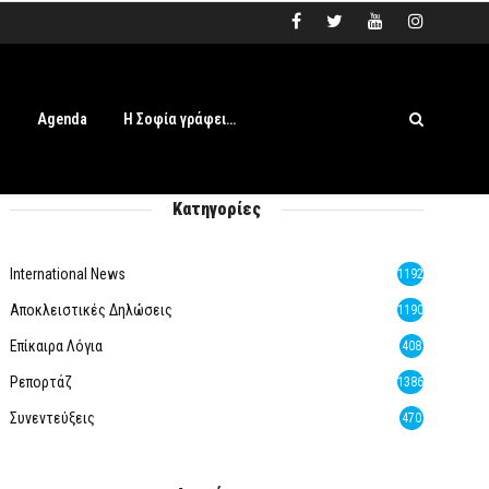
s
Agenda
Η Σοφία γράφει…
Κατηγορίες
International News
1192
Αποκλειστικές Δηλώσεις
1190
Επίκαιρα Λόγια
408
Ρεπορτάζ
1386
Συνεντεύξεις
470