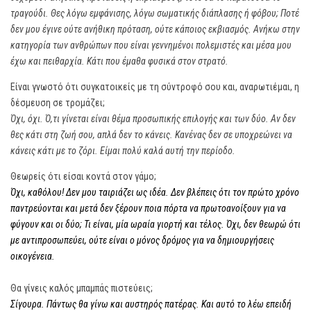
τραγούδι. Θες λόγω εμφάνισης, λόγω σωματικής διάπλασης ή φόβου; Ποτέ
δεν μου έγινε ούτε ανήθικη πρόταση, ούτε κάποιος εκβιασμός. Ανήκω στην
κατηγορία των ανθρώπων που είναι γεννημένοι πολεμιστές και μέσα μου
έχω και πειθαρχία. Κάτι που έμαθα φυσικά στον στρατό.
Είναι γνωστό ότι συγκατοικείς με τη σύντροφό σου και, αναρωτιέμαι, η
δέσμευση σε τρομάζει;
Όχι, όχι. Ό,τι γίνεται είναι θέμα προσωπικής επιλογής και των δύο. Αν δεν
θες κάτι στη ζωή σου, απλά δεν το κάνεις. Κανένας δεν σε υποχρεώνει να
κάνεις κάτι με το ζόρι. Είμαι πολύ καλά αυτή την περίοδο.
Θεωρείς ότι είσαι κοντά στον γάμο;
Όχι, καθόλου! Δεν μου ταιριάζει ως ιδέα. Δεν βλέπεις ότι τον πρώτο χρόνο
παντρεύονται και μετά δεν ξέρουν ποια πόρτα να πρωτοανοίξουν για να
φύγουν και οι δύο; Τι είναι, μία ωραία γιορτή και τέλος. Όχι, δεν θεωρώ ότι
με αντιπροσωπεύει, ούτε είναι ο μόνος δρόμος για να δημιουργήσεις
οικογένεια.
Θα γίνεις καλός μπαμπάς πιστεύεις;
Σίγουρα. Πάντως θα γίνω και αυστηρός πατέρας. Και αυτό το λέω επειδή