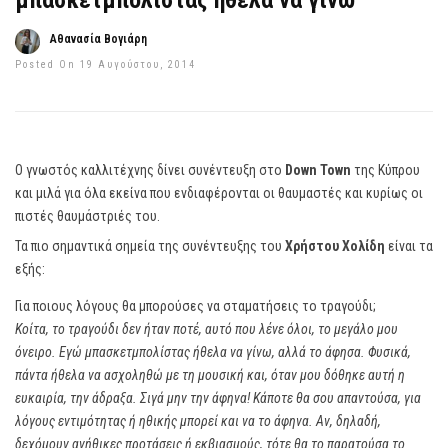
μπασκετμπολίστας ήθελα να γίνω”
Αθανασία Βογιάρη
Posted On 19 Αυγούστου, 2014
Ο γνωστός καλλιτέχνης δίνει συνέντευξη στο
Down Town
της Κύπρου
και μιλά για όλα εκείνα που ενδιαφέρονται οι θαυμαστές και κυρίως οι
πιστές θαυμάστριές του.
Τα πιο σημαντικά σημεία της συνέντευξης του
Χρήστου Χολίδη
είναι τα
εξής:
Για ποιους λόγους θα μπορούσες να σταματήσεις το τραγούδι;
Κοίτα, το τραγούδι δεν ήταν ποτέ, αυτό που λένε όλοι, το μεγάλο μου
όνειρο. Εγώ μπασκετμπολίστας ήθελα να γίνω, αλλά το άφησα. Φυσικά,
πάντα ήθελα να ασχοληθώ με τη μουσική και, όταν μου δόθηκε αυτή η
ευκαιρία, την άδραξα. Σιγά μην την άφηνα! Κάποτε θα σου απαντούσα, για
λόγους εντιμότητας ή ηθικής μπορεί και να το άφηνα. Αν, δηλαδή,
δεχόμουν ανήθικες προτάσεις ή εκβιασμούς, τότε θα το παρατούσα το