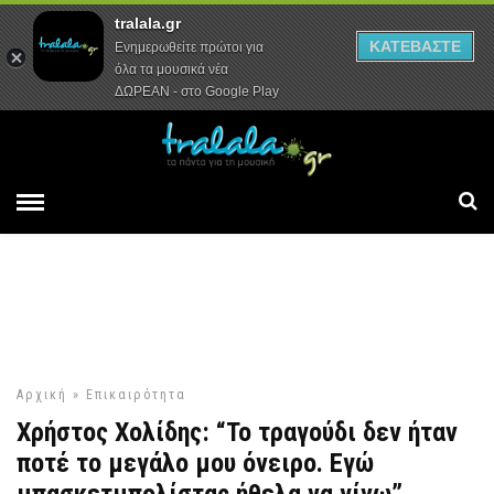
tralala.gr
Αρχική
Συνεντεύξεις
Ρεπορτάζ
ΚΑΤΕΒΑΣΤΕ
Ενημερωθείτε πρώτοι για
όλα τα μουσικά νέα
ΔΩΡΕΑΝ - στο Google Play
Αρχική
»
Επικαιρότητα
Χρήστος Χολίδης: “Το τραγούδι δεν ήταν
ποτέ το μεγάλο μου όνειρο. Εγώ