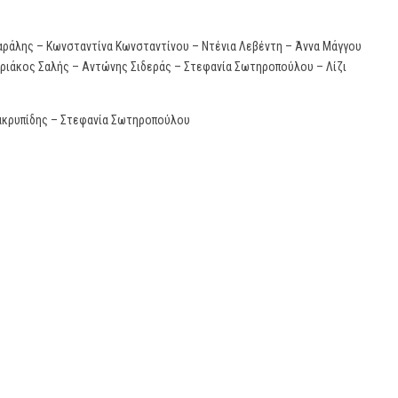
αράλης – Κωνσταντίνα Κωνσταντίνου – Ντένια Λεβέντη – Άννα Μάγγου
υριάκος Σαλής – Αντώνης Σιδεράς – Στεφανία Σωτηροπούλου – Λίζι
ακρυπίδης – Στεφανία Σωτηροπούλου