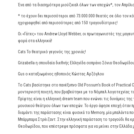
Ένα από τα διασημότερα μιούζικαλ όλων των εποχών*, τον Απρίλι
* το έχουν δει περισσότεροι από 73.000.000 θεατές σε όλο τον κ
ηχογραφηθεί από περισσότερες από 150 τραγουδίστριες!
Οι «Γάτες» του Andrew Lloyd Webber, οι πρωταγωνιστές της μαγευτ
φορά στα ελληνικά!
Cats To θεατρικό γεγονός της χρονιάς!
Grizabella η σπουδαία διεθνής Ελληνίδα σοπράνο Σόνια Θεοδωρίδο
Gus o καταξιωμένος ηθοποιός Κώστας Αρζόγλου
Τo Cats βασίστηκε στο πανέξυπνο Old Possum’s Book of Practical C
μοντερνιστή ποιητή, που βραβεύτηκε με το Νόμπελ λογοτεχνίας τ
Πρίφτης είναι η ελληνική dream team που ενώνει τις δυνάμεις της 
μουσικού θεάτρου όλων των εποχών. Το έργο άφησε εποχή όταν π
διαμάντι της παράστασης είναι φυσικά το Memory, μία μπαλάντα π
Μπάρμπαρα Στρέιζαντ. Στην ελληνική παράσταση το τραγούδι θα ε
Θεοδωρίδου, που επέστρεψε πρόσφατα για να μείνει στην Ελλάδα μ