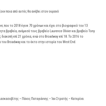
ζουν ποια από αυτές θα ανέβει στον ουρανό
er, που το 2018 έγινε 70 χρόνων και έχει στο βιογραφικό του 13
ητα βραβεία, ανάμεσά τους βραβείο Laurence Olivier και βραβείο Tony
 διακοπή επί 21 χρόνια, ενώ στο Broadway επί 18. Το 2016 το
 του Broadway και το έκτο στην ιστορία του West End.
ασκασοβίτης – Πάνος Παταγιάννης – Ίαν Στρατής – Κατερίνα