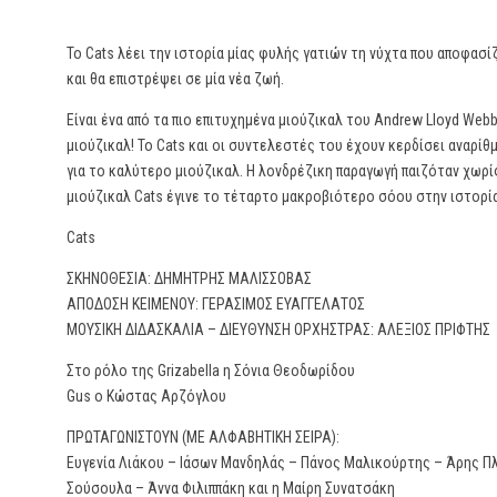
Το Cats λέει την ιστορία μίας φυλής γατιών τη νύχτα που αποφασί
και θα επιστρέψει σε μία νέα ζωή.
Είναι ένα από τα πιο επιτυχημένα μιούζικαλ του Andrew Lloyd Webb
μιούζικαλ! Το Cats και οι συντελεστές του έχουν κερδίσει αναρίθμ
για το καλύτερο μιούζικαλ. Η λονδρέζικη παραγωγή παιζόταν χωρίς
μιούζικαλ Cats έγινε το τέταρτο μακροβιότερο σόου στην ιστορία
Cats
ΣΚΗΝΟΘΕΣΙΑ: ΔΗΜΗΤΡΗΣ ΜΑΛΙΣΣΟΒΑΣ
ΑΠΟΔΟΣΗ ΚΕΙΜΕΝΟΥ: ΓΕΡΑΣΙΜΟΣ ΕΥΑΓΓΕΛΑΤΟΣ
ΜΟΥΣΙΚΗ ΔΙΔΑΣΚΑΛΙΑ – ΔΙΕΥΘΥΝΣΗ ΟΡΧΗΣΤΡΑΣ: ΑΛΕΞΙΟΣ ΠΡΙΦΤΗΣ
Στο ρόλο της Grizabella η Σόνια Θεοδωρίδου
Gus ο Κώστας Αρζόγλου
ΠΡΩΤΑΓΩΝΙΣΤΟΥΝ (ΜΕ ΑΛΦΑΒΗΤΙΚΗ ΣΕΙΡΑ):
Ευγενία Λιάκου – Ιάσων Μανδηλάς – Πάνος Μαλικούρτης – Άρης Πλ
Σούσουλα – Άννα Φιλιππάκη και η Μαίρη Συνατσάκη