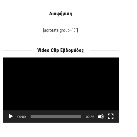
Διαφήμιση
[adrotate group="5"]
Video Clip Εβδομάδας
Πρόγραμμα
Αναπαραγωγής
Βίντεο
00:00
02:36