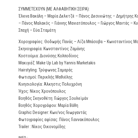
ΣΥΜΜΕΤΕΧΟΥΝ (ΜΕ ΑΛΦΑΒΗΤΙΚΗ ΣΕΙΡΑ):
Έλενα Βακάλη – Μαρία Δελετζέ – Πάνος Δεσινιώτης – Δημήτρης Κ
– Πάνος Μαλακός – Γιάννης Μανιατόπουλος – Γιώργος Μαντάς – Κ
Σπαχή – Εύα Σταμάτη
Χορογραφίες: Θοδωρής Πανάς – Λίζα Μπάσοβα – Κωνσταντίνος Μ
Σκηνογραφία: Κωνσταντίνος Ζαμάνης
Κοστούμια: Διονύσης Κολποδίνος
Μακιγιάζ: Μake Up Lab by Yannis Marketakis
Hairstyling: Τρύφωνας Σαμαράς
Φωτισμοί: Περικλής Μαθιέλης
Κινησιολογία: Άλκηστις Πολυχρόνη
Ήχος: Νίκος Χρονόπουλος
Βοηθός Σκηνοθέτη: Γιώργος Σουλεϊμάν
Βοηθός Χορογράφου: Μαρία Βάθη
Graphic Designer: Κων/νος Γεωργαντάς
Φωτογραφίες αφίσας: Πάνος Γιαννακόπουλος
Trailer : Νίκος Οικονομίδης