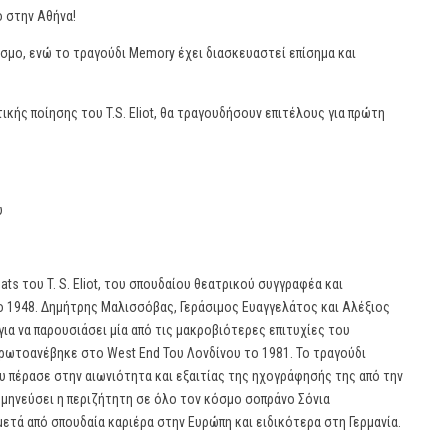
ο στην Αθήνα!
όσμο, ενώ το τραγούδι Memory έχει διασκευαστεί επίσημα και
ικής ποίησης του T.S. Eliot, θα τραγουδήσουν επιτέλους για πρώτη
υ
ats του T. S. Eliot, του σπουδαίου θεατρικού συγγραφέα και
ο 1948. Δημήτρης Μαλισσόβας, Γεράσιμος Ευαγγελάτος και Αλέξιος
για να παρουσιάσει μία από τις μακροβιότερες επιτυχίες του
ρωτοανέβηκε στο West End Του Λονδίνου το 1981. Το τραγούδι
ου πέρασε στην αιωνιότητα και εξαιτίας της ηχογράφησής της από την
ρμηνεύσει η περιζήτητη σε όλο τον κόσμο σοπράνο Σόνια
ετά από σπουδαία καριέρα στην Ευρώπη και ειδικότερα στη Γερμανία.