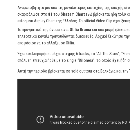
Αναμφισβήτητα μια από τις μεγαλύτερες επιτυχίες της εποχής είν
σκαρφάλωσε στο
#1
του
Shazam Chart
ενώ βρίσκεται ήδη πολύ κο
επίσημου Airplay Chart της Ελλάδας. Το official Video Clip έχει ξε
Το πραγματικό της όνομα είναι
Otilia Bruma
και απο μικρή ηλικία ε
τηλεοπτικό κανάλι τραγουδώντας διασκευές. Αρχικά ξεκίνησε την 
αποφάσισε να το αλλάξει σε Otilia.
Έχει κυκλοφορήσει μέχρι στιγμής 6 tracks, τα “All The Stars”, “Fren
απόλυτη επιτυχία ήρθε με το single “Bilionera”, το οποίο έχει ήδ
Αυτή την περίοδο βρίσκεται σε sold out tour στα Βαλκάνια και την 