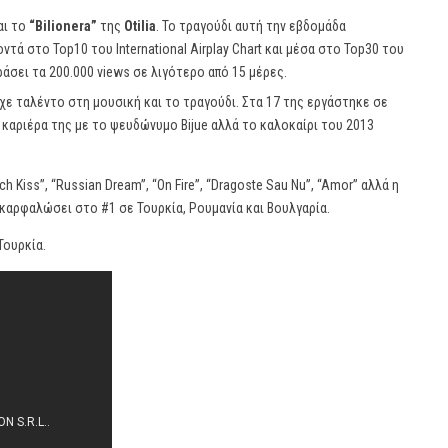
αι το
“Bilionera”
της
Otilia
. Το τραγούδι αυτή την εβδομάδα
ντά στο Top10 του International Airplay Chart και μέσα στο Top30 του
περάσει τα 200.000 views σε λιγότερο από 15 μέρες.
ίχε ταλέντο στη μουσική και το τραγούδι. Στα 17 της εργάστηκε σε
καριέρα της με το ψευδώνυμο Bijue αλλά το καλοκαίρι του 2013
ch Kiss”, “Russian Dream”, “On Fire”, “Dragoste Sau Nu”, “Amor” αλλά η
η σκαρφαλώσει στο #1 σε Τουρκία, Ρουμανία και Βουλγαρία.
Τουρκία.