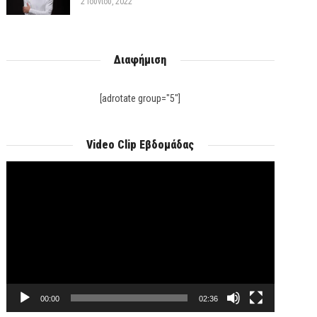
2 Ιουνίου, 2022
Διαφήμιση
[adrotate group="5"]
Video Clip Εβδομάδας
Πρόγραμμα
Αναπαραγωγής
Βίντεο
00:00
02:36