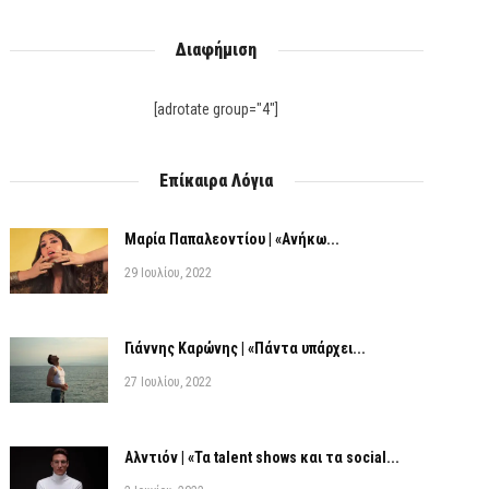
Διαφήμιση
[adrotate group="4"]
Επίκαιρα Λόγια
Μαρία Παπαλεοντίου | «Ανήκω...
29 Ιουλίου, 2022
Γιάννης Καρώνης | «Πάντα υπάρχει...
27 Ιουλίου, 2022
Αλντιόν | «Τα talent shows και τα social...