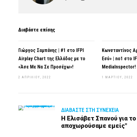
Διαβάστε επίσης
Γιώργος Σαμπάνης | #1 στο IFPI
Κωνσταντίνος Α
Airplay Chart της Ελλάδας με το
Εσύ» | no1 στο IF
«Άσε Με Να Σε Προσέχω»!
MediaInspector!
2 ΑΠΡΙΛΊΟΥ, 2022
1 ΜΑΡΤΊΟΥ, 2022
ΔΙΑΒΆΣΤΕ ΣΤΗ ΣΥΝΈΧΕΙΑ
Η Ελισάβετ Σπανού για το
αποχωρούσαμε εμείς"