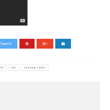
Tweet It
ART
NO1
SHAZAM CHART