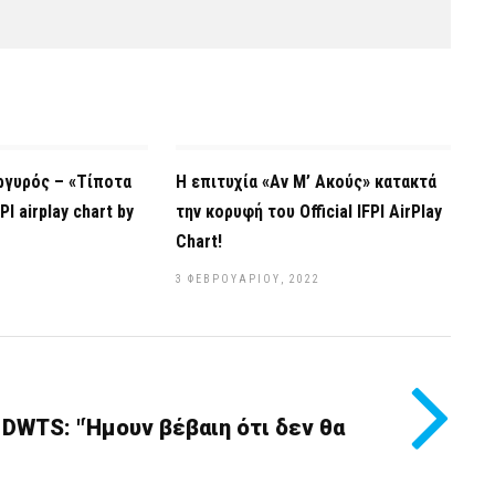
ργυρός – «Τίποτα
Η επιτυχία «Αν Μ’ Ακούς» κατακτά
PI airplay chart by
την κορυφή του Official IFPI AirPlay
Chart!
3 ΦΕΒΡΟΥΑΡΊΟΥ, 2022
 DWTS: "Ήμουν βέβαιη ότι δεν θα