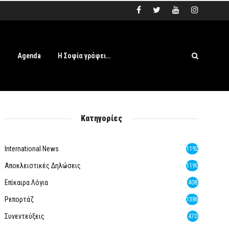
s
Agenda
Η Σοφία γράφει…
Κατηγορίες
International News
1192
Αποκλειστικές Δηλώσεις
1190
Επίκαιρα Λόγια
408
Ρεπορτάζ
1386
Συνεντεύξεις
470