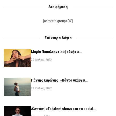
Διαφήμιση
[adrotate group="4"]
Επίκαιρα Λόγια
Μαρία Παπαλεοντίου | «Ανήκω...
29 Ιουλίου, 2022
Γιάννης Καρώνης | «Πάντα υπάρχει...
27 Ιουλίου, 2022
Αλντιόν | «Τα talent shows και τα social...