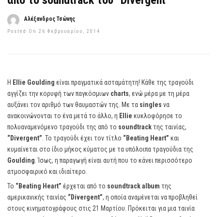
από το soundtrack του “Divergent”
Αλέξανδρος Τσώνης
Posted On 26 Φεβρουαρίου, 2014
Η
Ellie Goulding
είναι πραγματικά ασταμάτητη! Κάθε της τραγούδι
αγγίζει την κορυφή των παγκόσμιων
charts
, ενώ μέρα με τη μέρα
αυξάνει τον αριθμό των θαυμαστών της. Με τα
singles
να
ανακοινώνονται το ένα μετά το άλλο, η
Ellie
κυκλοφόρησε το
πολυαναμενόμενο τραγούδι της από το
soundtrack
της ταινίας,
“Divergent”
. To τραγούδι έχει τον τίτλο
“Beating Heart”
και
κυμαίνεται στο ίδιο μήκος κύματος με τα υπόλοιπα τραγούδια της
Goulding
. Ίσως, η παραγωγή είναι αυτή που το κάνει περισσότερο
ατμοσφαιρικό και ιδιαίτερο.
Το
“Beating Heart”
έρχεται από το
soundtrack album
της
αμερικανικής ταινίας
“Divergent”
, η οποία αναμένεται να προβληθεί
στους κινηματογράφους στις 21 Μαρτίου. Πρόκειται για μια ταινία