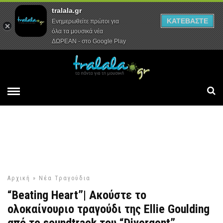
tralala.gr
Αρχική
Συνεντεύξεις
Ρεπορτάζ
ΚΑΤΕΒΑΣΤΕ
Ενημερωθείτε πρώτοι για
όλα τα μουσικά νέα
ΔΩΡΕΑΝ - στο Google Play
Αρχική
»
Νέα Τραγούδια
“Beating Heart”| Ακούστε το
ολοκαίνουριο τραγούδι της Ellie Goulding