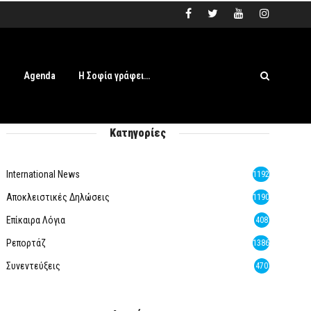
s
Agenda
Η Σοφία γράφει…
Κατηγορίες
International News
1192
Αποκλειστικές Δηλώσεις
1190
Επίκαιρα Λόγια
408
Ρεπορτάζ
1386
Συνεντεύξεις
470