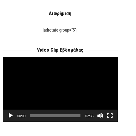
Διαφήμιση
[adrotate group="5"]
Video Clip Εβδομάδας
Πρόγραμμα
Αναπαραγωγής
Βίντεο
00:00
02:36