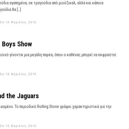
ύδια αγαπημένα, σε τραγούδια από μιούζικαλ, αλλά και κάποια
ούδια θα […]
On 10 Απριλίου, 2010
a Boys Show
οινό γίνονται μια μεγάλη παρέα, όπου ο καθένας μπορεί να εκφραστεί
On 10 Απριλίου, 2010
nd the Jaguars
ιασμένο. To περιοδικό Rolling Stone γράφει χαρακτηριστικά για την
On 10 Απριλίου, 2010