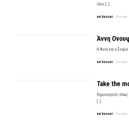
όλοι […]
evi kessari
Posted
Άννη Ονουφ
Η Άννη και η Σοφία
evi kessari
Posted
Take the m
δημιουργούς όπως ο
[…]
evi kessari
Posted