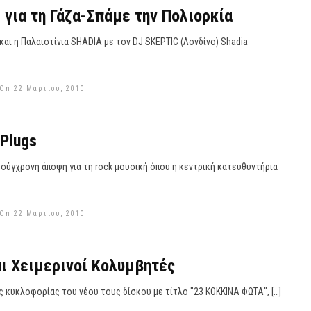
 για τη Γάζα-Σπάμε την Πολιορκία
και η Παλαιστίνια SHADIA με τον DJ SKEPTIC (Λονδίνο) Shadia
 On 22 Μαρτίου, 2010
 Plugs
 σύγχρονη άποψη για τη rock μουσική όπου η κεντρική κατευθυντήρια
 On 22 Μαρτίου, 2010
αι Χειμερινοί Κολυμβητές
ς κυκλοφορίας του νέου τους δίσκου με τίτλο "23 ΚΟΚΚΙΝΑ ΦΩΤΑ", […]