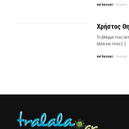
evi kessari
Posted
Χρήστος Θ
Το βλέμμα τους αν
αλλά και τόσο […]
evi kessari
Posted