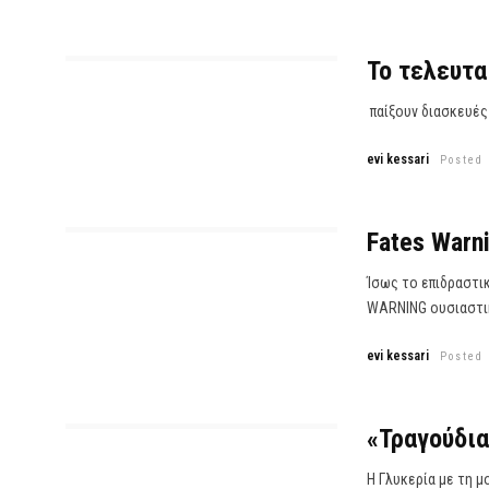
Το τελευτα
παίξουν διασκευές P
evi kessari
Posted
Fates Warni
Ίσως το επιδραστι
WARNING ουσιαστικ
evi kessari
Posted
«Τραγούδια
Η Γλυκερία με τη μ