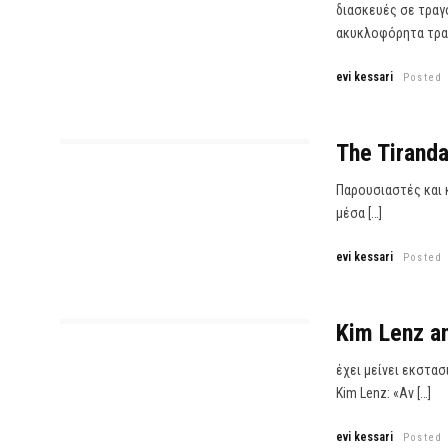
διασκευές σε τραγο
ακυκλοφόρητα τραγ
evi kessari
Posted 
The Tirand
Παρουσιαστές και κ
μέσα […]
evi kessari
Posted 
Kim Lenz a
έχει μείνει εκστασ
Kim Lenz: «Αν […]
evi kessari
Posted 