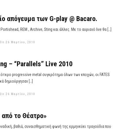
ίο απόγευμα των G-play @ Bacaro.
ortishead, REM , Archive, Sting και άλλες. Με το αυριανό live θα […]
 On 26 Μαρτίου, 2010
ng – “Parallels” Live 2010
κότερο progressive metal συγκρότημα όλων των εποχών, οι FATES
ά δημιούργησαν […]
 On 26 Μαρτίου, 2010
 από το Θέατρο»
οναδική, βαθιά, συναισθηματική φωνή της ερμηνεύει τραγούδια που