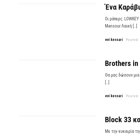
Ένα Καράβι
Οι ράπερς: LOWKEY 
Mansour Λαική […]
evi kessari
Posted
Brothers in
Θα μας δώσουν μια
[…]
evi kessari
Posted
Block 33 κ
Με την ευκαιρία τη