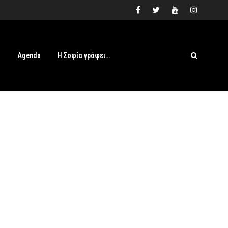
s
Agenda
Η Σοφία γράφει…