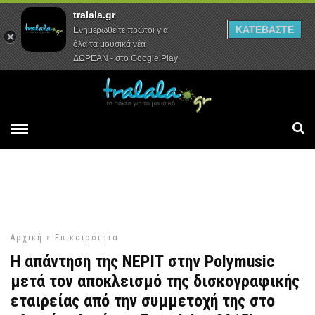
τελικό της Eurovision 2015!
tralala.gr
Αρχική
Συνεντεύξεις
Ρεπορτάζ
ΚΑΤΕΒΑΣΤΕ
Ενημερωθείτε πρώτοι για
όλα τα μουσικά νέα
ΔΩΡΕΑΝ - στο Google Play
Αρχική
»
Επικαιρότητα
Η απάντηση της ΝΕΡΙΤ στην Polymusic
μετά τον αποκλεισμό της δισκογραφικής
εταιρείας από την συμμετοχή της στο