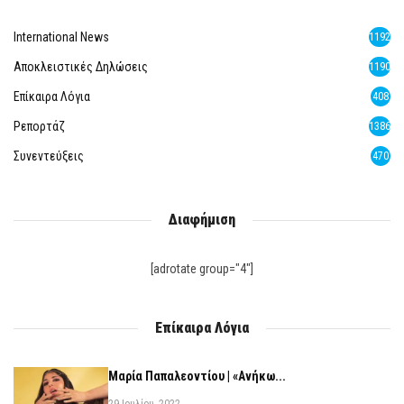
International News
1192
Αποκλειστικές Δηλώσεις
1190
Επίκαιρα Λόγια
408
Ρεπορτάζ
1386
Συνεντεύξεις
470
Διαφήμιση
[adrotate group="4"]
Επίκαιρα Λόγια
Μαρία Παπαλεοντίου | «Ανήκω...