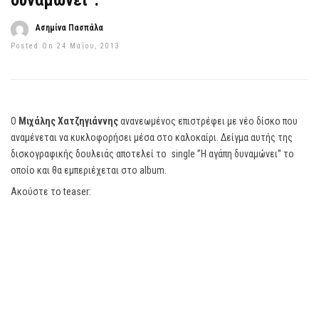
δυναμώνει”.
Ασημίνα Πασπάλα
Posted On 24 Μαΐου, 2013
Ο
Μιχάλης Χατζηγιάννης
ανανεωμένος επιστρέφει με νέο δίσκο που
αναμένεται να κυκλοφορήσει μέσα στο καλοκαίρι. Δείγμα αυτής της
δισκογραφικής δουλειάς αποτελεί το single ”Η αγάπη δυναμώνει” το
οποίo και θα εμπεριέχεται στο album.
Ακούστε το teaser: