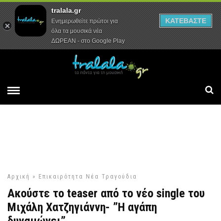
tralala.gr
Αρχική
Συνεντεύξεις
Ρεπορτάζ
ΚΑΤΕΒΑΣΤΕ
Ενημερωθείτε πρώτοι για
όλα τα μουσικά νέα
ΔΩΡΕΑΝ - στο Google Play
Αρχική
»
Επικαιρότητα
Νέα Τραγούδια
Ακούστε το teaser από το νέο single του
Μιχάλη Χατζηγιάννη- ”Η αγάπη