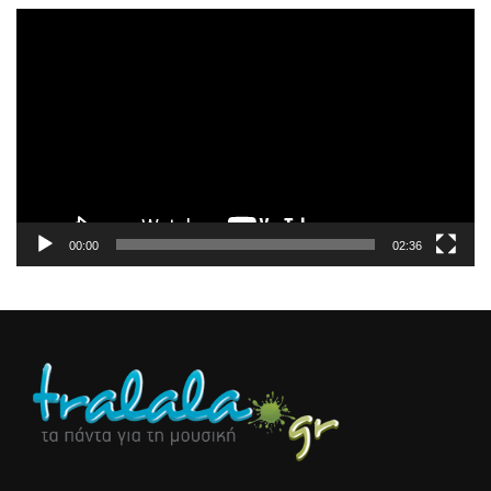
Πρόγραμμα
Αναπαραγωγής
Βίντεο
00:00
02:36