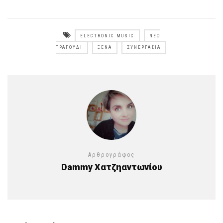
ELECTRONIC MUSIC
ΝΈΟ
ΤΡΑΓΟΎΔΙ
ΞΈΝΑ
ΣΥΝΕΡΓΑΣΊΑ
Αρθρογράφος
Dammy Χατζηαντωνίου