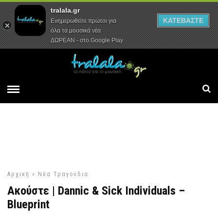
tralala.gr
Αρχική
Συνεντεύξεις
Ρεπορτάζ
ΚΑΤΕΒΑΣΤΕ
Ενημερωθείτε πρώτοι για
όλα τα μουσικά νέα
ΔΩΡΕΑΝ - στο Google Play
Αρχική
»
Νέα Τραγούδια
Ακούστε | Dannic & Sick Individuals –
Blueprint