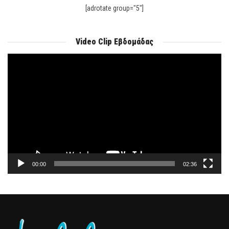
[adrotate group="5"]
Video Clip Εβδομάδας
Πρόγραμμα
Αναπαραγωγής
Βίντεο
00:00
02:36