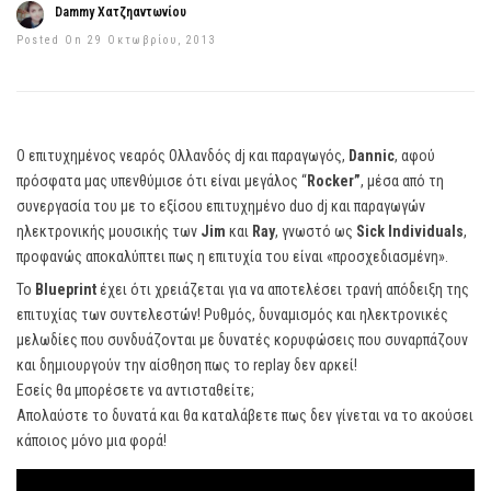
Dammy Χατζηαντωνίου
Posted On 29 Οκτωβρίου, 2013
Ο επιτυχημένος νεαρός Ολλανδός dj και παραγωγός,
Dannic
, αφού
πρόσφατα μας υπενθύμισε ότι είναι μεγάλος “
Rocker”
, μέσα από τη
συνεργασία του με το εξίσου επιτυχημένο duo dj και παραγωγών
ηλεκτρονικής μουσικής των
Jim
και
Ray
, γνωστό ως
Sick Individuals
,
προφανώς αποκαλύπτει πως η επιτυχία του είναι «προσχεδιασμένη».
Το
Blueprint
έχει ότι χρειάζεται για να αποτελέσει τρανή απόδειξη της
επιτυχίας των συντελεστών! Ρυθμός, δυναμισμός και ηλεκτρονικές
μελωδίες που συνδυάζονται με δυνατές κορυφώσεις που συναρπάζουν
και δημιουργούν την αίσθηση πως το replay δεν αρκεί!
Εσείς θα μπορέσετε να αντισταθείτε;
Απολαύστε το δυνατά και θα καταλάβετε πως δεν γίνεται να το ακούσει
κάποιος μόνο μια φορά!