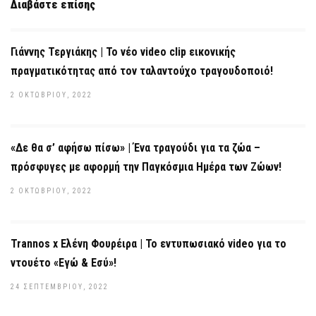
Διαβάστε επίσης
Γιάννης Τεργιάκης | Το νέο video clip εικονικής
πραγματικότητας από τον ταλαντούχο τραγουδοποιό!
2 ΟΚΤΩΒΡΊΟΥ, 2022
«Δε θα σ’ αφήσω πίσω» | Ένα τραγούδι για τα ζώα –
πρόσφυγες με αφορμή την Παγκόσμια Ημέρα των Ζώων!
2 ΟΚΤΩΒΡΊΟΥ, 2022
Trannos x Ελένη Φουρέιρα | Το εντυπωσιακό video για το
ντουέτο «Εγώ & Εσύ»!
24 ΣΕΠΤΕΜΒΡΊΟΥ, 2022