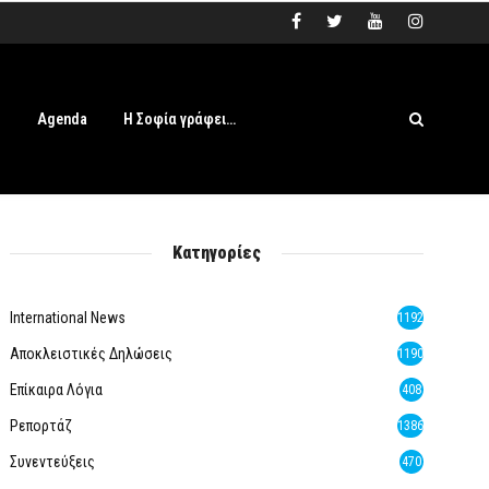
s
Agenda
Η Σοφία γράφει…
Κατηγορίες
International News
1192
Αποκλειστικές Δηλώσεις
1190
Επίκαιρα Λόγια
408
Ρεπορτάζ
1386
Συνεντεύξεις
470