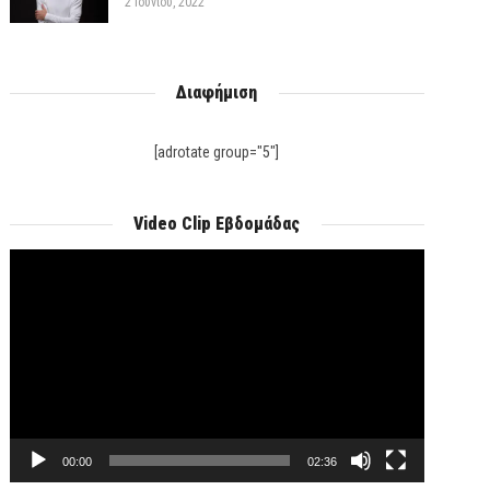
2 Ιουνίου, 2022
Διαφήμιση
[adrotate group="5"]
Video Clip Εβδομάδας
Πρόγραμμα
Αναπαραγωγής
Βίντεο
00:00
02:36