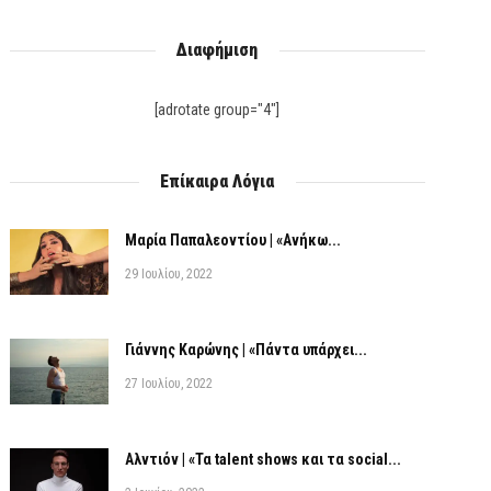
Διαφήμιση
[adrotate group="4"]
Επίκαιρα Λόγια
Μαρία Παπαλεοντίου | «Ανήκω...
29 Ιουλίου, 2022
Γιάννης Καρώνης | «Πάντα υπάρχει...
27 Ιουλίου, 2022
Αλντιόν | «Τα talent shows και τα social...