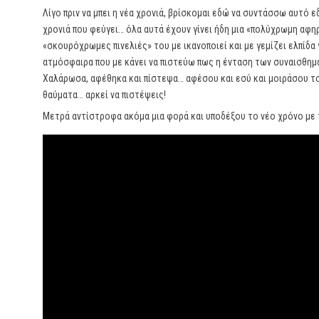
Λίγο πριν να μπει η νέα χρονιά, βρίσκομαι εδώ να συντάσσω αυτό
χρονιά που φεύγει… όλα αυτά έχουν γίνει ήδη μια «πολύχρωμη αφη
«σκουρόχρωμες πινελιές» του με ικανοποιεί και με γεμίζει ελπίδα 
ατμόσφαιρα που με κάνει να πιστεύω πως η ένταση των συναισθημά
Χαλάρωσα, αφέθηκα και πίστεψα… αφέσου και εσύ και μοιράσου το 
θαύματα… αρκεί να πιστέψεις!
Μετρά αντίστροφα ακόμα μια φορά και υποδέξου το νέο χρόνο με 