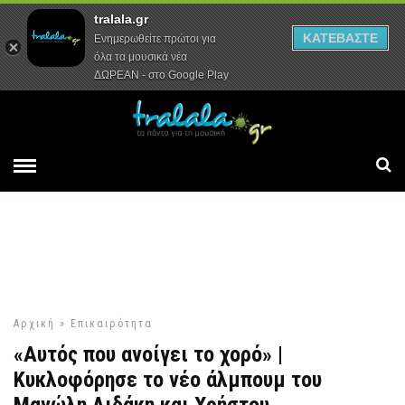
tralala.gr
Αρχική
Συνεντεύξεις
Ρεπορτάζ
ΚΑΤΕΒΑΣΤΕ
Ενημερωθείτε πρώτοι για
όλα τα μουσικά νέα
ΔΩΡΕΑΝ - στο Google Play
Αρχική
»
Επικαιρότητα
«Αυτός που ανοίγει το χορό» |
Κυκλοφόρησε το νέο άλμπουμ του