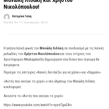
Μανώλη Λιδάκη και Χρήστου
Νικολόπουλου!
Κατερίνα Γκίνη
Posted On 11 Ιανουαρίου, 2016
Η γνήσια λαϊκή φωνή του
Μανώλη Λιδάκη
σε συνδυασμό με τις λαϊκές
μελωδίες του
Χρήστου Νικολόπουλου
και τους στίχους του
Χριστόφορου Μπαλαμπανίδη δημιουργούν ένα δίσκο που σίγουρα θα
λατρέψετε.
Περιέχει τις επιτυχίες «Κανείς δεν παίζει για να χάσει» και «Χαρμάνι».
«Αυτός που ανοίγει το χορό» ο νέο άλμπουμ του Μανώλη Λιδάκη
κυκλοφορεί.
Ακούστε το «Αυτός που ανοίγει το χορό»:
https://www.youtube.com/watch?v=xyzvI7gaGAo