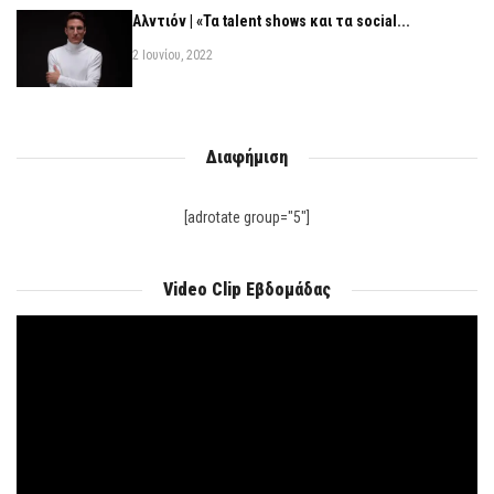
Αλντιόν | «Τα talent shows και τα social...
2 Ιουνίου, 2022
Διαφήμιση
[adrotate group="5"]
Video Clip Εβδομάδας
Πρόγραμμα
Αναπαραγωγής
Βίντεο