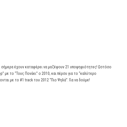
χρι σήμερα έχουν καταφέρει να μαζέψουν 21 υποψηφιότητες! Ωστόσο
p” με το “Τους Πονάει” ο 2010, και πέρσυ για το “καλύτερο
νται με το #1 track του 2012 “Πιο Ψηλά”. Για να δούμε!