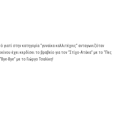
τό γιατί στην κατηγορία “γυναίκα καλλιτέχνις” ανταγωνιζόταν
κίνου έχει κερδίσει το βραβείο για τον “Στίχο-Ατάκα” με το “Πες
 “Bye-Bye” με το Γιώργο Τσαλίκη!