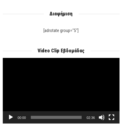
Διαφήμιση
[adrotate group="5"]
Video Clip Εβδομάδας
Πρόγραμμα
Αναπαραγωγής
Βίντεο
00:00
02:36