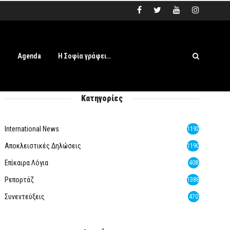
s
Agenda
Η Σοφία γράφει…
Κατηγορίες
International News
1192
Αποκλειστικές Δηλώσεις
1190
Επίκαιρα Λόγια
408
Ρεπορτάζ
1386
Συνεντεύξεις
470