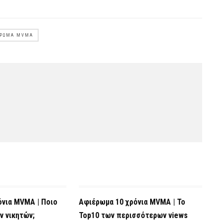
ΈΡΩΜΑ MVMA
όνια MVMA | Ποιο
Αφιέρωμα 10 χρόνια MVMA | Το
ν νικητών;
Top10 των περισσότερων views