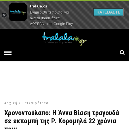
tralala.gr
Αρχική
Συνεντεύξεις
Ρεπορτάζ
ΚΑΤΕΒΑΣΤΕ
Ενημερωθείτε πρώτοι για
όλα τα μουσικά νέα
ΔΩΡΕΑΝ - στο Google Play
Αρχική
»
Επικαιρότητα
Χρονοντούλαπο: Η Άννα Βίσση τραγουδά
σε εκπομπή της Ρ. Κορομηλά 22 χρόνια