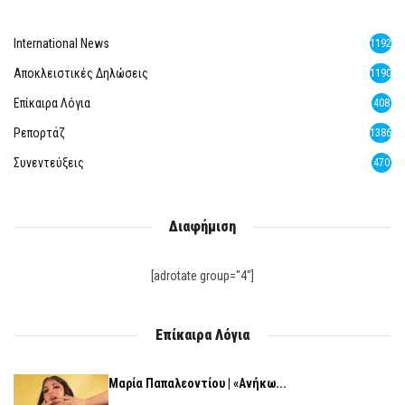
International News
1192
Αποκλειστικές Δηλώσεις
1190
Επίκαιρα Λόγια
408
Ρεπορτάζ
1386
Συνεντεύξεις
470
Διαφήμιση
[adrotate group="4"]
Επίκαιρα Λόγια
Μαρία Παπαλεοντίου | «Ανήκω...