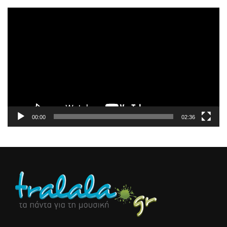
Πρόγραμμα
Αναπαραγωγής
Βίντεο
00:00
02:36