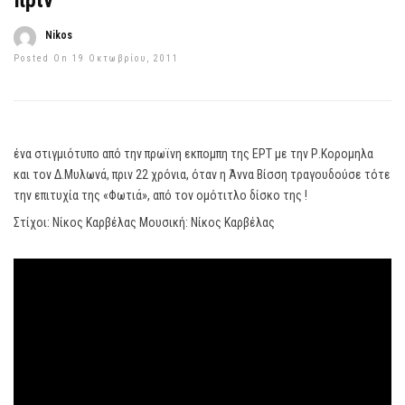
πριν
Nikos
Posted On 19 Οκτωβρίου, 2011
ένα στιγμιότυπο από την πρωϊνη εκπομπη της ΕΡΤ με την Ρ.Κορομηλα
και τον Δ.Μυλωνά, πριν 22 χρόνια, όταν η Άννα Βίσση τραγουδούσε τότε
την επιτυχία της «Φωτιά», από τον ομότιτλο δίσκο της !
Στίχοι: Νίκος Καρβέλας Μουσική: Νίκος Καρβέλας