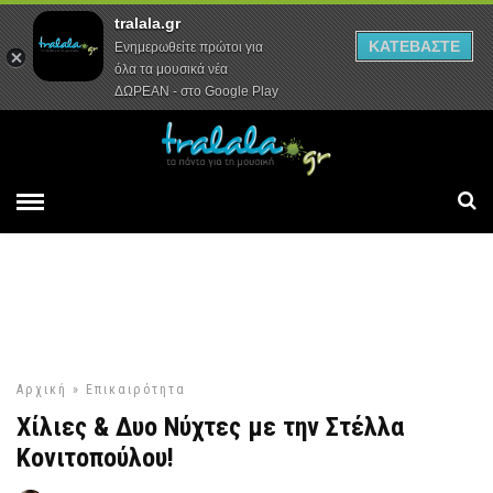
tralala.gr
Αρχική
Συνεντεύξεις
Ρεπορτάζ
ΚΑΤΕΒΑΣΤΕ
Ενημερωθείτε πρώτοι για
όλα τα μουσικά νέα
ΔΩΡΕΑΝ - στο Google Play
Αρχική
»
Επικαιρότητα
Χίλιες & Δυο Νύχτες με την Στέλλα
Κονιτοπούλου!