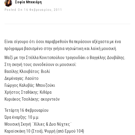
Σοφία Μπεκιάρη
Posted On 16 Φεβρουαρίου, 2011
Είναι σίγουρο ότι όσοι παραβρεθούν θα περάσουν αξέχαστα με ένα
πρόγραμμα βασισμένο στην γνήσια νησιώτικη και λαϊκή μουσική.
Μαζί με την Στέλλα Κονιτοπούλου τραγουδάει ο Βαγγέλης Δουβάλης.
Στη σκηνή τους συνοδεύουν οι μουσικοί:
Βασίλης Κλουβάτος: Βιολί
Δεμέναγας: Λαούτο
Γιώργος Καλυβάς: Μπουζούκι
Χρήστος Σταθάκης: Κιθάρα
Κυριάκος Τσολάκης: ακορντεόν
Τετάρτη 16 Φεβρουαρίου
Ώρα έναρξης: 10 μ.μ.
Μουσική Σκηνή ¨Χίλιες & Δυο Νύχτες¨
Καραϊσκάκη 10 (Στοά), Ψυρρή (από Ερμού 104)