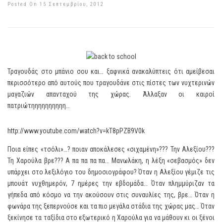
Posted On 15 Σεπτεμβρίου, 2012
Τραγουδάς στο μπάνιο σου και… ξαφνικά ανακαλύπτεις ότι αμείβεσαι
περισσότερο από αυτούς που τραγουδάνε στις πίστες των νυχτερινών
μαγαζιών απανταχού της χώρας. Άλλαξαν οι καιροί
πατριώτηηηηηηηηηη…
http://www.youtube.com/watch?v=kT8pPZB9V0k
Ποια είπες «τσόλι»…? ποιαν αποκάλεσες «σιχαμένη»??? Την Αλεξίου???
Τη Χαρούλα βρε??? Α πα πα πα πα… Μανωλάκη, η λέξη «σεβασμός» δεν
υπάρχει στο λεξιλόγιο του δημοσιογράφου? Όταν η Αλεξίου γέμιζε τις
μπουάτ νυχθημερόν, 7 ημέρες την εβδομάδα… Όταν πλημμύριζαν τα
γήπεδα από κόσμο να την ακούσουν στις συναυλίες της, βρε… Όταν η
φωνάρα της ξεπερνούσε και τα πιο μεγάλα στάδια της χώρας μας… Όταν
ξεκίνησε τα ταξίδια στο εξωτερικό η Χαρούλα για να μάθουν κι οι ξένοι