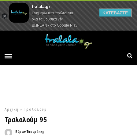
tralala.gr
Αρχική
Συνεντεύξεις
Ρεπορτάζ
ΚΑΤΕΒΑΣΤΕ
Ενημερωθείτε πρώτοι για
όλα τα μουσικά νέα
ΔΩΡΕΑΝ - στο Google Play
Αρχική
»
Τραλαλούμ
Τραλαλούμ 95
Βύρων Τσουράπης