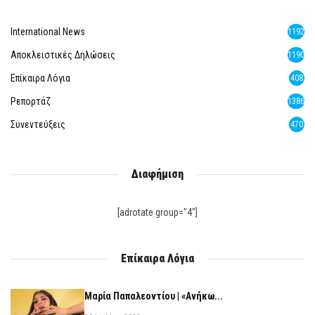
International News
1192
Αποκλειστικές Δηλώσεις
1190
Επίκαιρα Λόγια
408
Ρεπορτάζ
1386
Συνεντεύξεις
470
Διαφήμιση
[adrotate group="4"]
Επίκαιρα Λόγια
Μαρία Παπαλεοντίου | «Ανήκω...