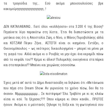
τα τραγούδια της… Εσύ ακόμα μπουσουλούσες βρε
κακομοίρηηηηηηηηηηηηηηηη…!
ΔΕΝ ΚΑΤΑΛΑΒΑΙΝΩ… Γιατί όλοι «κολλήσατε» στα 3.200 € της Βίσση?
Πηγαίνετε λίγο παρακάτω στη λίστα… Έτσι θα διαπιστώσετε με τα
ματάκια σας ότι η Αποστολία Ζώη, ο Νίνο, ο Μάνος Πυροβολάκης αλλά
και ΚΟΤΖΑΜ Πέγκυ Ζήνα… ΑΣΤΕΓΟΙ είναι οι καημένοι. Εντάξει, ο
Οικονομόπουλος – ως νεότερος δικαιολογημένα – μπορεί να μένει με
τη γιαγιά του. Αλλά ακόμα κι ο Ρουβάς να μην έχει ένα κεραμίδι πάνω
από το κεφάλι του?? Κρίμα κι άδικο! Πολυμελής οικογένεια στα πάρκα
και στα παγκάκια?? Μπαίνει και χειμώνας οσονούπω.
Έχεις μετά απ’ αυτά το Δήμο Αναστασιάδη να δηλώνει ότι «Μετάνιωσα
που πήγα στο Dream Show. Αν γυρνούσα το χρόνο πίσω, δεν θα το
έκανα». Μμμμμμμμμμμμμ…. Σε πιστέψαμε! Έλα. Τραβάτε με κι ας κλαίω
είσαι κι εσύ. Τα ξέχασες??? Όπου κάμερα κι όπου κανάλι… ΠΡΩΤΟΣ
ήσουν. Ακόμα κι ο μαϊντανός ζήλεψε τη δόξα και τη φωτογένειά σου