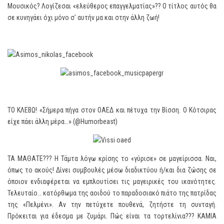
Μουσικός? Λογίζεσαι «ελεύθερος επαγγελματίας»?? Ο τίτλος αυτός θα
σε κυνηγάει όχι μόνο σ’ αυτήν μα και στην άλλη ζωή!
ΤΟ ΚΛΕΒΩ! «Σήμερα πήγα στον ΟΑΕΔ και πέτυχα την Βίσση. Ο Κότσιρας
είχε πάει άλλη μέρα…» (@Humorbeast)
ΤΑ ΜΑΘΑΤΕ??? Η Τάμτα λόγω κρίσης το «γύρισε» σε μαγείρισσα. Ναι,
όπως το ακούς! Δίνει συμβουλές μέσω διαδικτύου ή/και δια ζώσης σε
όποιον ενδιαφέρεται να εμπλουτίσει τις μαγειρικές του ικανότητες.
Τελευταίο… κατόρθωμα της αοιδού το παραδοσιακό πιάτο της πατρίδας
της «Πελμένι». Αν την πετύχετε πουθενά, ζητήστε τη συνταγή.
Πρόκειται για έδεσμα με ζυμάρι. Πώς είναι τα τορτελίνια??? ΚΑΜΙΑ