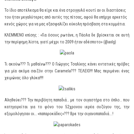
Το ίδιο αποτέλεσμα θα είχε και ένα στρογγυλό κουτί αν οι διαστάσεις
του ήταν μεγαλύτερες από αυτές της πίτσας, αφού θα υπήρχε αρκετός
κενός χώρος για να μας εξασφαλίζει εύκολη πρόσβαση στα κομμάτια.
ΚΛΕΜΜΕΝΟ επίσης : «Για όσους ρωτάνε, η Πάολα δε βρίσκεται σε αυτή
την περίφημη λίστα, γιατί μέχρι το 2009 ήταν αδέσποτο» (@axlg)
Τι ακούω??? Τι μαθαίνω??? Ο Γιώργος Τσαλίκης κάνει εντατικές πρόβες
για μία ακόμα σαιζόν στην Caramela??? ΤΕΛΕΙΟ!!! Μας περιμένει ένας
χειμώνας όλο γλύκα!!!!
Αληθεύει??? Την περιβόητη παπαδιά… με τον σιγαστήρα στο όπλο… που
κατηγορείται για το φόνο του 52χρονου ιερέα συζύγου της, την
εξομολόγησαν οι… «παπαροκάδες»??? Βρε την σιγανοπαπαδιά….!