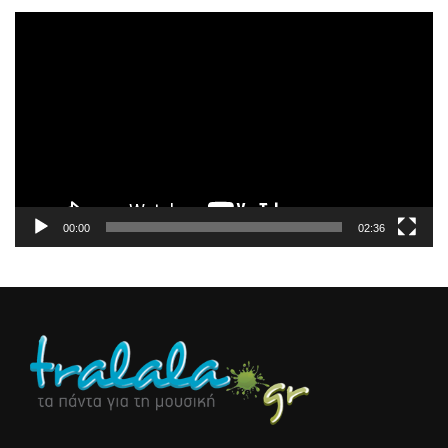
Πρόγραμμα
Αναπαραγωγής
Βίντεο
00:00
02:36