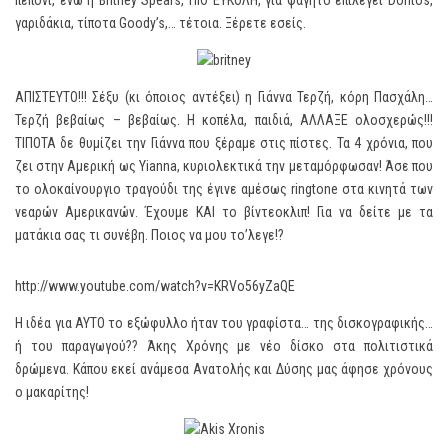
πεπόνι, ενώ η Britney Spears, ΠΙΟ ΕΥΚΟΛΗ, για φαγητό επιλέγει Doritos,
γαριδάκια, τίποτα Goody’s,… τέτοια. Ξέρετε εσείς.
ΑΠΙΣΤΕΥΤΟ!!! Σέξυ (κι όποιος αντέξει) η Γιάννα Τερζή, κόρη Πασχάλη…
Τερζή βεβαίως – βεβαίως. Η κοπέλα, παιδιά, ΑΛΛΑΞΕ ολοσχερώς!!!
ΤΙΠΟΤΑ δε θυμίζει την Γιάννα που ξέραμε στις πίστες. Τα 4 χρόνια, που
ζει στην Αμερική ως Yianna, κυριολεκτικά την μεταμόρφωσαν! Άσε που
το ολοκαίνουργιο τραγούδι της έγινε αμέσως ringtone στα κινητά των
νεαρών Αμερικανών. Έχουμε ΚΑΙ το βίντεοκλιπ! Για να δείτε με τα
ματάκια σας τι συνέβη. Ποιος να μου το’λεγε!?
http://www.youtube.com/watch?v=KRVo56yZaQE
Η ιδέα για ΑΥΤΟ το εξώφυλλο ήταν του γραφίστα… της δισκογραφικής…
ή του παραγωγού?? Άκης Χρόνης με νέο δίσκο στα πολιτιστικά
δρώμενα. Κάπου εκεί ανάμεσα Ανατολής και Δύσης μας άφησε χρόνους
ο μακαρίτης!