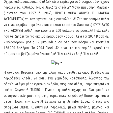
Όχι ρε παιδιάαααααααα… όχι! ΔΕΝ είναι περίεργοι οι διάσημοι… δεν έχουν
παραξενιές. Καθόλου! Να, ο Jay-Z τι ζητάει?? Μόνο μια μαύρη Mayback
(μοντέλο του 1957 ή 1962), ΠΡΩΤΗ ΦΟΡΑ ΑΚΟΥΩ ΤΗ ΜΑΡΚΑ
ΑΥΤΟΚΙΝΗΤΟΥ, να τον πηγαίνει στις συναυλίες. Α! Στα παρασκήνια θέλει
να πίνει ακριβές σαμπάνιες και ιταλικό κρασί (το Sassicaia) ΟΥΤΕ ΑΥΤΟ
ΕΧΩ ΑΚΟΥΣΕΙ ΞΑΝΑ, που κοστίζει 200 δολάρια το μουκάλι! Πάλι καλά
που δε ζητάει το πιο ακριβό κρασί στον κόσμο : λέγεται 2004 Block 42,
κυκλοφορούν μόλις 12 μπουκάλια σε όλο τον κόσμο και κοστίζει
168.000 δολάρια. Το 2004 Block 42 είναι το πιο ακριβό κρασί του
κόσμου και βγάζει μόνο ένα ποτήρι! Πάλι καλά να λες! Πάλι καλά!
Η σύζυγος Beyonce, από την άλλη, όπου σταθεί κι όπου βρεθεί όταν
περιοδεύει ζητάει να φάει ένα χυμώδες κοτόπουλο, δίνοντας την
οδηγία να έχει μέσα φρέσκο σκόρδο, εποχιακό αλάτι, μαύρη πιπεριά και
πιπέρι Cayenne! TURBO…! Γίνεται η καλλιτέχνης κι έλα μετά να
συναγωνιστείς μαζί της στις χορευτικές φιγούρες! Ποιος την πιάνει
μετά! Ποιος την πιάνει?! Εντάξει κι η Jennifer Lopez ζητάει από
σταφύλια ΧΩΡΙΣ ΚΟΥΚΟΥΤΣΙΑ παρακαλώ, μέχρι παπάγια, μάνγκο και