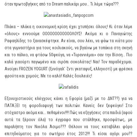
όταν πρωτοβγήκες από το Dream παλικάρι μου… Τι λέμε τώρα???
Πλάκα – πλάκα η οικονομική κρίση έχει χτυπήσει όλους! Κι όταν λέμε
«όλους» εννοούμε ΟΟΟΟΟΟΟΟΟΟΟΟΛΟΥΣ! Ακόμα κι ο Παναγιώτης
Ραφαηλίδης το ξανασκέφτηκε. Αν είναι, σου λέει, να φάω τα νιάτα μου
στα γυμναστήρια για τους κοιλιακούς, να βγαίνω με τοπάκια στη σκηνή
και το πάλκο, να φτάσω 50φεύγα, να «Τυραννιέμαι» σαν την Βίσση… Πιο
καλά γιαούρτι παγωμένο και σιρόπι σοκολάτας! Ναι! Τον παραδέχομαι.
Ανοίγει FROZEN YOGURT (ξυνόγαλ’ ζντι γκαταψυξ, ελληνιστί) με φρέσκα
φρούτα και χυμούς. Με το καλό! Καλές δουλειές!
Εξονυχιστικούς ελέγχους κάνει η Εφορία (μαζί με το ΔΝΤ??) για να
ΠΑΤΑΞΕΙ τη φοροδιαφυγή των πολιτών. Κανείς δεν ξεφεύγει! Στο
στόχαστρο ακόμα και… πεθαμένοι!!!! Πώς να εξηγήσεις στα παιδιά (αφού
αυτά τα ξέρουν όλα) το έγγραφο που στάλθηκε, προσφάτως, με
παραλήπτη τον Νικόλα Άσιμο??? Θέλουν να τους καταβάλει φόρο
επιτηδεύματος για το σωτήριο έτος 2012!!! Τι είσαι αγόρι μου??