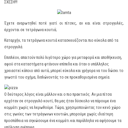
ΣΧΕΣΗ!!!
Έχετε αναρωτηθεί ποτέ γιατί οι πίτσες, αν και είναι στρογγυλές,
έρχονται σε τετράγωνα κουτιά;
Καταρχήν, τα τετράγωνα κουτιά κατασκευάζονται πιο εύκολα από τα
στρογγυλά.
Επιπλέον, απαιτούν πολύ λιγότερο χώρο για μεταφορά και αποθήκευση,
αφού στα καταστήματα φτάνουν επίπεδα και όταν ο υπάλληλος
χρειαστεί κάποιο από αυτά, μπορεί εύκολα και γρήγορα να του δώσει το
γνωστό του σχήμα, διπλώνοντάς το σε προκαθορισμένα σημεία.
Ο δεύτερος λόγος είναι μάλλον και ο πιο πρακτικός. Αν μια πίτσα
ερχόταν σε στρογγυλό κουτί, θα μας ήταν δύσκολο να πάρουμε ένα
κομμάτι χωρίς να λερωθούμε. Τώρα, χρησιμοποιώντας τον κενό χώρο
στις γωνίες των τετράγωνων κουτιών, μπορούμε χωρίς ιδιαίτερη
προσπάθεια να σηκώσουμε ένα κομμάτι και παράλληλα να αφήσουμε τα
υπόλοιπα ανέπαφα.