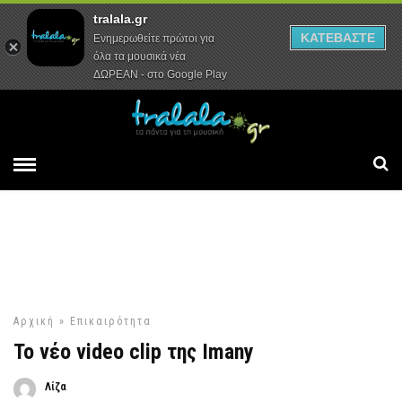
tralala.gr
Αρχική
Συνεντεύξεις
Ρεπορτάζ
ΚΑΤΕΒΑΣΤΕ
Ενημερωθείτε πρώτοι για
όλα τα μουσικά νέα
ΔΩΡΕΑΝ - στο Google Play
Αρχική
»
Επικαιρότητα
To νέο video clip της Imany
Λίζα