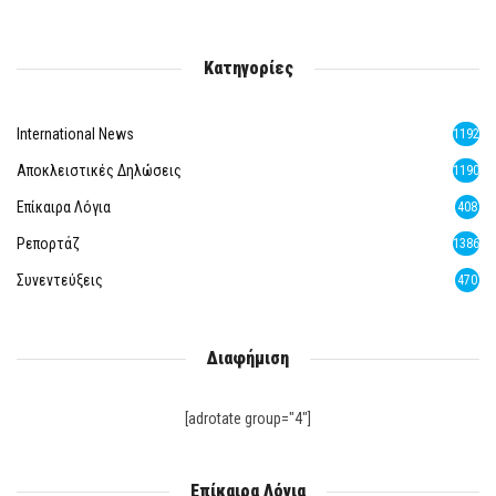
Κατηγορίες
International News
1192
Αποκλειστικές Δηλώσεις
1190
Επίκαιρα Λόγια
408
Ρεπορτάζ
1386
Συνεντεύξεις
470
Διαφήμιση
[adrotate group="4"]
Επίκαιρα Λόγια