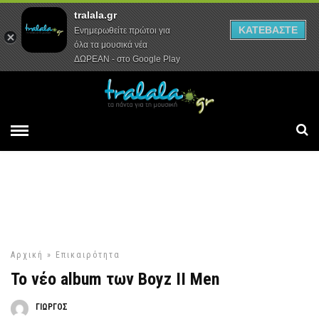
tralala.gr
Αρχική
Συνεντεύξεις
Ρεπορτάζ
ΚΑΤΕΒΑΣΤΕ
Ενημερωθείτε πρώτοι για
όλα τα μουσικά νέα
ΔΩΡΕΑΝ - στο Google Play
Αρχική
»
Επικαιρότητα
Το νέο album των Boyz II Men
ΓΙΩΡΓΟΣ