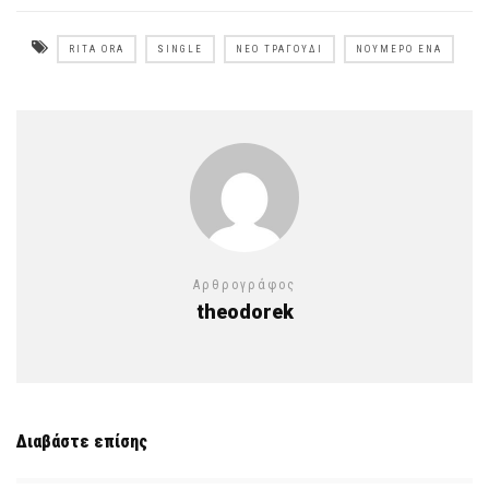
RITA ORA
SINGLE
ΝΈΟ ΤΡΑΓΟΎΔΙ
ΝΟΎΜΕΡΟ ΈΝΑ
Αρθρογράφος
theodorek
Διαβάστε επίσης