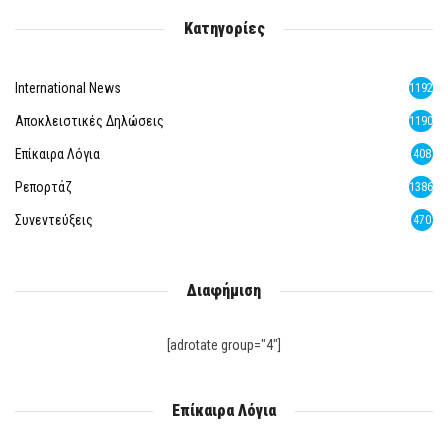
Κατηγορίες
International News
1192
Αποκλειστικές Δηλώσεις
1190
Επίκαιρα Λόγια
408
Ρεπορτάζ
1386
Συνεντεύξεις
470
Διαφήμιση
[adrotate group="4"]
Επίκαιρα Λόγια