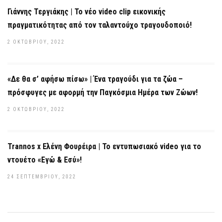
Γιάννης Τεργιάκης | Το νέο video clip εικονικής
πραγματικότητας από τον ταλαντούχο τραγουδοποιό!
2 ΟΚΤΩΒΡΊΟΥ, 2022
«Δε θα σ’ αφήσω πίσω» | Ένα τραγούδι για τα ζώα –
πρόσφυγες με αφορμή την Παγκόσμια Ημέρα των Ζώων!
2 ΟΚΤΩΒΡΊΟΥ, 2022
Trannos x Ελένη Φουρέιρα | Το εντυπωσιακό video για το
ντουέτο «Εγώ & Εσύ»!
24 ΣΕΠΤΕΜΒΡΊΟΥ, 2022