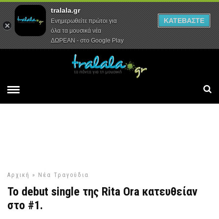
tralala.gr
Αρχική
Συνεντεύξεις
Ρεπορτάζ
ΚΑΤΕΒΑΣΤΕ
Ενημερωθείτε πρώτοι για
όλα τα μουσικά νέα
ΔΩΡΕΑΝ - στο Google Play
Αρχική
»
Νέα Τραγούδια
Το debut single της Rita Ora κατευθείαν
στο #1.