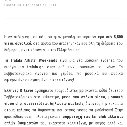
Posted On 1 Φεβρουαρίου, 2011
Η ανταπόκριση του κόσμου ήταν μεγάλη με περισσότερα από
5,500
views
συνολικά
, στα άρθρα που αναρτήθηκαν καθ΄όλη τη διάρκεια του
διήμερου, σχετικά πάντα με την Ελληνίδα star!
Τα
Tralala Artists’ Weekends
είναι μια νέα μουσική ενότητα που
εισάγει το
tralala
.
gr
, στην ροή των μουσικών του νέων. Τα
Σαββατοκύριακα γίνονται πιο γεμάτα, πιο μουσικά και φυσικά
αφιερωμένα σε αγαπημένους καλλιτέχνες!
Έλληνες & ξένοι
αγαπημένοι τραγουδιστές βρίσκονται κάθε δεύτερο
Σαββατοκύριακο στο επίκεντρο, μέσα
από
σπάνια
v
ideo, μουσικά
v
ideo
c
lip, συνεντεύξεις, δηλώσεις και
f
acts,
δίνοντας την ευκαιρία
στους παλιούς να θυμούνται και στους νέους να μαθαίνουν! Στην
προσπάθεια αυτή πολύτιμη είναι
η συμμετοχή των
fan
club
αλλά και
απλών θαυμαστών
του εκάστοτε καλλιτέχνη, με ευχές αλλά και