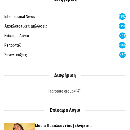
International News
1192
Αποκλειστικές Δηλώσεις
1190
Επίκαιρα Λόγια
408
Ρεπορτάζ
1386
Συνεντεύξεις
470
Διαφήμιση
[adrotate group="4"]
Επίκαιρα Λόγια
Μαρία Παπαλεοντίου | «Ανήκω...