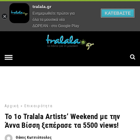
tralala.gr
Αρχική
Συνεντεύξεις
Ρεπορτάζ
ΚΑΤΕΒΑΣΤΕ
Ενημερωθείτε πρώτοι για
όλα τα μουσικά νέα
ΔΩΡΕΑΝ - στο Google Play
Αρχική
»
Επικαιρότητα
To 1ο Tralala Artists’ Weekend με την
Άννα Βίσση ξεπέρασε τα 5500 views!
Θάνος Κωτσιόπουλος