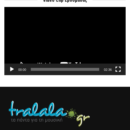
Video Clip Εβδομάδας
Πρόγραμμα
Αναπαραγωγής
Βίντεο
00:00
02:36