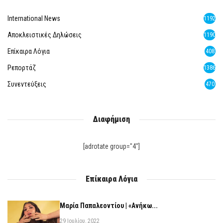
International News
1192
Αποκλειστικές Δηλώσεις
1190
Επίκαιρα Λόγια
408
Ρεπορτάζ
1386
Συνεντεύξεις
470
Διαφήμιση
[adrotate group="4"]
Επίκαιρα Λόγια
Μαρία Παπαλεοντίου | «Ανήκω...
29 Ιουλίου, 2022