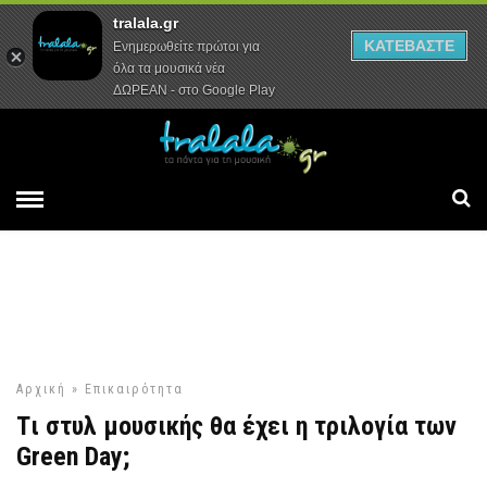
tralala.gr
Αρχική
Συνεντεύξεις
Ρεπορτάζ
ΚΑΤΕΒΑΣΤΕ
Ενημερωθείτε πρώτοι για
όλα τα μουσικά νέα
ΔΩΡΕΑΝ - στο Google Play
Αρχική
»
Επικαιρότητα
Tι στυλ μουσικής θα έχει η τριλογία των
Green Day;