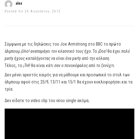
alex
Posted On 23 Αυγούστου, 2012
Σύμφωνα με τις δηλώσεις του Joe Armstrong στο BBC το πρώτο
άλμπουμ
¡Uno! αναπαράγει τον κλασσικό τους ήχο
. Το
¡Dos!
θα έχει
πολύ
party ήχους καταλήγοντας να είναι ένα party από την κόλαση.
Τέλος, το
¡Tré!
θα είναι
κάτι σαν ο πονοκέφαλος από το ξενύχτι
.
Δεν μένει αρκετός καιρός για να μάθουμε και προσωπικά το στυλ των
άλμπουμ αφού στις 25/9, 13/11 και 15/1 θα έχουν κυκλοφορήσει και τα
τρία.
Δεν είδατε το video clip του νέου single ακόμα;