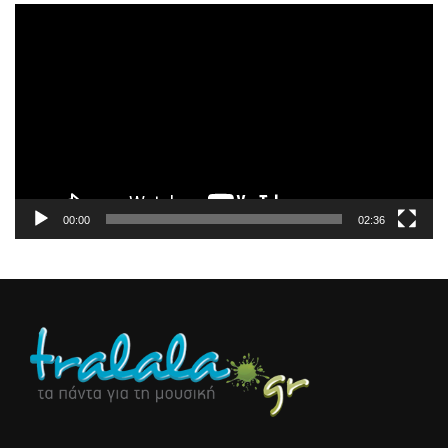
Πρόγραμμα
Αναπαραγωγής
Βίντεο
00:00
02:36