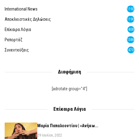
International News
1192
Αποκλειστικές Δηλώσεις
1190
Επίκαιρα Λόγια
408
Ρεπορτάζ
1386
Συνεντεύξεις
470
Διαφήμιση
[adrotate group="4"]
Επίκαιρα Λόγια
Μαρία Παπαλεοντίου | «Ανήκω...
29 Ιουλίου, 2022