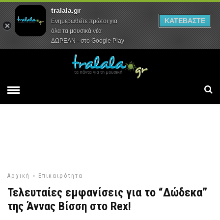
tralala.gr
Αρχική
Συνεντεύξεις
Ρεπορτάζ
ΚΑΤΕΒΑΣΤΕ
Ενημερωθείτε πρώτοι για
όλα τα μουσικά νέα
ΔΩΡΕΑΝ - στο Google Play
Αρχική
»
Επικαιρότητα
Τελευταίες εμφανίσεις για το “Δώδεκα”
της Άννας Βίσση στο Rex!