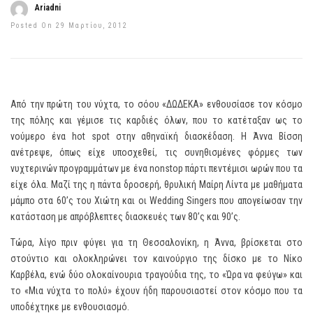
Ariadni
Posted On 29 Μαρτίου, 2012
Από την πρώτη του νύχτα, το σόου «ΔΩΔΕΚΑ» ενθουσίασε τον κόσμο
της πόλης και γέμισε τις καρδιές όλων, που το κατέταξαν ως το
νούμερο ένα hot spot στην αθηναϊκή διασκέδαση. Η Άννα Βίσση
ανέτρεψε, όπως είχε υποσχεθεί, τις συνηθισμένες φόρμες των
νυχτερινών προγραμμάτων με ένα nonstop πάρτι πεντέμισι ωρών που τα
είχε όλα. Μαζί της η πάντα δροσερή, θρυλική Μαίρη Λίντα με μαθήματα
μάμπο στα 60’ς του Χιώτη και οι Wedding Singers που απογείωσαν την
κατάσταση με απρόβλεπτες διασκευές των 80’ς και 90’ς.
Τώρα, λίγο πριν φύγει για τη Θεσσαλονίκη, η Άννα, βρίσκεται στο
στούντιο και ολοκληρώνει τον καινούργιο της δίσκο με το Νίκο
Καρβέλα, ενώ δύο ολοκαίνουρια τραγούδια της, το «Ώρα να φεύγω» και
το «Μια νύχτα το πολύ» έχουν ήδη παρουσιαστεί στον κόσμο που τα
υποδέχτηκε με ενθουσιασμό.