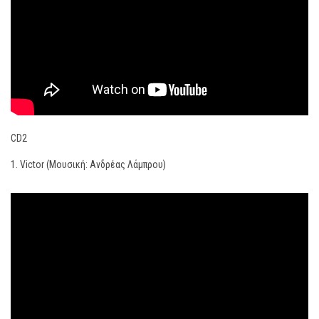
CD2
1. Victor (Μουσική: Ανδρέας Λάμπρου)