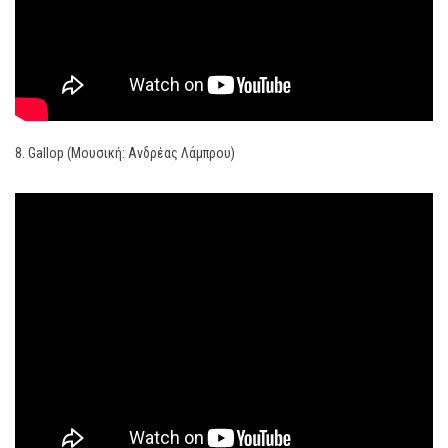
8. Gallop (Μουσική: Ανδρέας Λάμπρου)