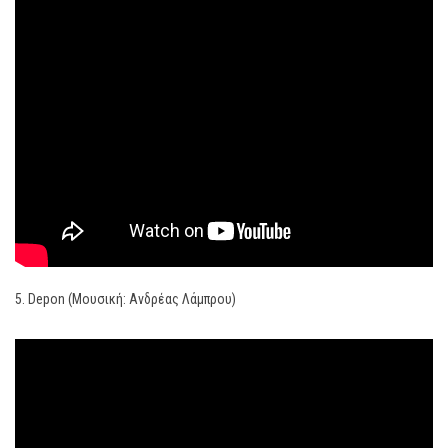
5. Depon (Μουσική: Ανδρέας Λάμπρου)