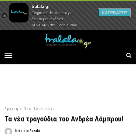
tralala.gr
Αρχική
Συνεντεύξεις
Ρεπορτάζ
ΚΑΤΕΒΑΣΤΕ
Ενημερωθείτε πρώτοι για
όλα τα μουσικά νέα
ΔΩΡΕΑΝ - στο Google Play
Αρχική
»
Νέα Τραγούδια
Τα νέα τραγούδια του Ανδρέα Λάμπρου!
Nikoleta Peraki