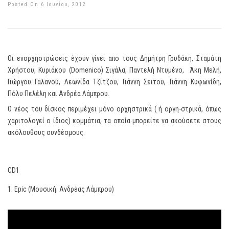
Posted On 6 Ιουνίου, 2012
Οι ενορχηστρώσεις έχουν γίνει απο τους Δημήτρη Γρυδάκη, Σταμάτη
Χρήστου, Κυριάκου (Domenico) Σιγάλα, Παντελή Ντυμένο, Άκη Μελή,
Γιώργου Γαλανού, Λεωνίδα Τζίτζου, Γιάννη Σειτου, Γιάννη Κυφωνίδη,
Πόλυ Πελέλη και Ανδρέα Λάμπρου.
O νέος του δίσκος περιμέχει μόνο ορχηστρικά ( ή οργη-στρικά, όπως
χαριτολογεί ο ίδιος) κομμάτια, τα οποία μπορείτε να ακούσετε στους
ακόλουθους συνδέσμους.
CD1
1. Epic (Μουσική: Ανδρέας Λάμπρου)