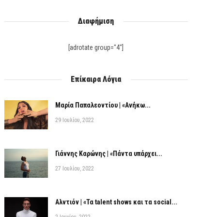
Διαφήμιση
[adrotate group="4"]
Επίκαιρα Λόγια
Μαρία Παπαλεοντίου | «Ανήκω...
29 Ιουλίου, 2022
Γιάννης Καρώνης | «Πάντα υπάρχει...
27 Ιουλίου, 2022
Αλντιόν | «Τα talent shows και τα social...