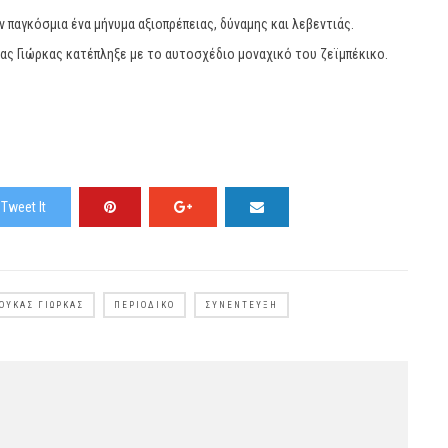
παγκόσμια ένα μήνυμα αξιοπρέπειας, δύναμης και λεβεντιάς.
ς Γιώρκας κατέπληξε με το αυτοσχέδιο μοναχικό του ζεϊμπέκικο.
Tweet It
ΟΎΚΑΣ ΓΙΏΡΚΑΣ
ΠΕΡΙΟΔΙΚΌ
ΣΥΝΈΝΤΕΥΞΗ