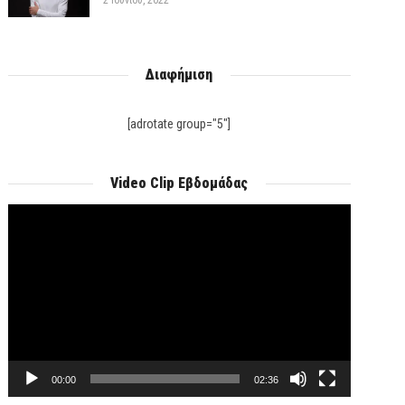
2 Ιουνίου, 2022
Διαφήμιση
[adrotate group="5"]
Video Clip Εβδομάδας
Πρόγραμμα
Αναπαραγωγής
Βίντεο
00:00
02:36