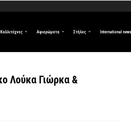
Καλλιτέχνες
Αφιερώματα
Στήλες
International new
κο Λούκα Γιώρκα &