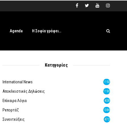
s
Agenda
Η Σοφία γράφει…
Κατηγορίες
International News
1192
Αποκλειστικές Δηλώσεις
1190
Επίκαιρα Λόγια
408
Ρεπορτάζ
1386
Συνεντεύξεις
470