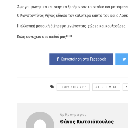
Άψογοι φωνητικά και σκηνικά ξεσήκωσαν το στάδιο και μετέφεραν 
Ο Κωνσταντίνος Ρήγος έδωσε τον καλύτερο εαυτό του και ο Λούκα
Η ελληνική μουσική διέπρεψε ,ενώνοντας χώρες και κουλτούρες.
Καλή συνέχεια στα παιδιά μας!!!!!!!
Κοινοποίηση στο Facebook
EUROVISION 2011
STEREO MIKE
Λ
Αρθρογράφος
Θάνος Κωτσιόπουλος