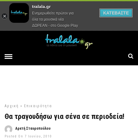
tralala.gr
Αρχική
Συνεντεύξεις
Ρεπορτάζ
ΚΑΤΕΒΑΣΤΕ
Ενημερωθείτε πρώτοι για
όλα τα μουσικά νέα
ΔΩΡΕΑΝ - στο Google Play
Αρχική
»
Επικαιρότητα
Θα τραγουδήσω για σένα σε περιοδεία!
Αρετή Σταυροπούλου
Posted On 7 Ιουνίου, 2010