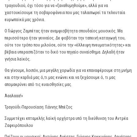
τραγουδιού, όχι τόσο για να «ξαναθυμηθούμε», αλλά για να
χαστουκίσουμε τη σοβαροφάνεια που μας ταλαιπωρεί τα τελευταία
ευρωπαϊκά μας χρόνια.
Ο Γιώργος Ζαμπέτας ήταν αναμφισβήτητα σπουδαίος μουσικός. Μα
περισσότερο ήταν γενναίος. Δε φοβόταν την ταπεινή καταγωγή του,
ούτε τον τρόπο που μιλούσε, ούτε την «έλλειψη πνευματικότητας» και
βέβαια υπερασπιζόταν το δικό του πηγαίο συναίσθημα. Δηλαδή ήταν
γνήσια λαϊκός.
Θα γίνουμε, λοιπόν, μια μεγάλη χορωδία για να επαναφέρουμε στη μνήμη
και στην καρδιά μας ό,τι μας ενώνει και να ξεχάσουμε ό, τι μας
απομακρύνει από τις ευαισθησίες μας.
Άααλααα!»
Τραγούδι-Παρουσίαση: Γιάννης Μπέζος
Συμμετέχει επταμελής λαϊκή ορχήστρα υπό τη διεύθυνση του Αντρέα
Ζαφειρόπουλου
Παίζουν οι μουσικοί: Αντώνης Ανέστης, Γιώργος Κοκκινάρης, Δημήτρης