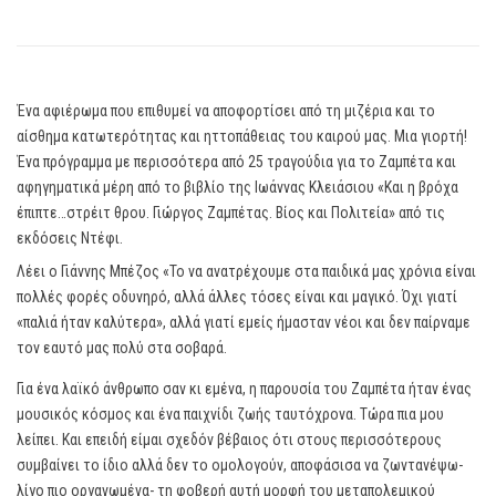
Ένα αφιέρωμα που επιθυμεί να αποφορτίσει από τη μιζέρια και το
αίσθημα κατωτερότητας και ηττοπάθειας του καιρού μας. Μια γιορτή!
Ένα πρόγραμμα με περισσότερα από 25 τραγούδια για το Ζαμπέτα και
αφηγηματικά μέρη από το βιβλίο της Ιωάννας Κλειάσιου «Και η βρόχα
έπιπτε…στρέιτ θρου. Γιώργος Ζαμπέτας. Βίος και Πολιτεία» από τις
εκδόσεις Ντέφι.
Λέει ο Γιάννης Μπέζος «Το να ανατρέχουμε στα παιδικά μας χρόνια είναι
πολλές φορές οδυνηρό, αλλά άλλες τόσες είναι και μαγικό. Όχι γιατί
«παλιά ήταν καλύτερα», αλλά γιατί εμείς ήμασταν νέοι και δεν παίρναμε
τον εαυτό μας πολύ στα σοβαρά.
Για ένα λαϊκό άνθρωπο σαν κι εμένα, η παρουσία του Ζαμπέτα ήταν ένας
μουσικός κόσμος και ένα παιχνίδι ζωής ταυτόχρονα. Τώρα πια μου
λείπει. Και επειδή είμαι σχεδόν βέβαιος ότι στους περισσότερους
συμβαίνει το ίδιο αλλά δεν το ομολογούν, αποφάσισα να ζωντανέψω-
λίγο πιο οργανωμένα- τη φοβερή αυτή μορφή του μεταπολεμικού