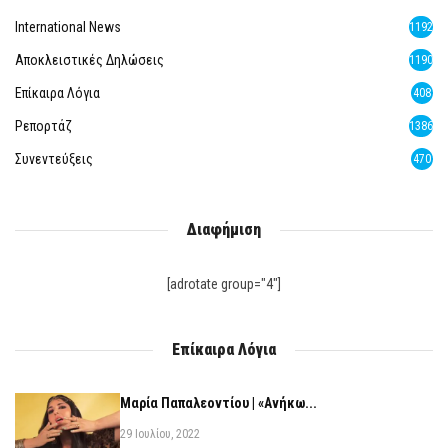
International News
1192
Αποκλειστικές Δηλώσεις
1190
Επίκαιρα Λόγια
408
Ρεπορτάζ
1386
Συνεντεύξεις
470
Διαφήμιση
[adrotate group="4"]
Επίκαιρα Λόγια
Μαρία Παπαλεοντίου | «Ανήκω...
29 Ιουλίου, 2022