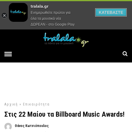
tralala.gr
Αρχική
Συνεντεύξεις
Ρεπορτάζ
ΚΑΤΕΒΑΣΤΕ
Ενημερωθείτε πρώτοι για
όλα τα μουσικά νέα
ΔΩΡΕΑΝ - στο Google Play
Αρχική
»
Επικαιρότητα
Στις 22 Μαίου τα Billboard Music Awards!
Θάνος Κωτσιόπουλος