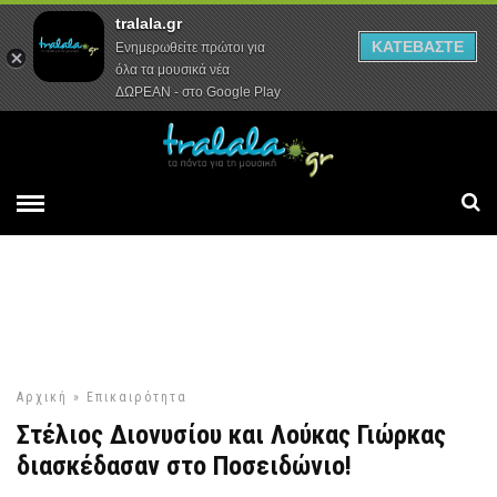
tralala.gr
Αρχική
Συνεντεύξεις
Ρεπορτάζ
ΚΑΤΕΒΑΣΤΕ
Ενημερωθείτε πρώτοι για
όλα τα μουσικά νέα
ΔΩΡΕΑΝ - στο Google Play
Αρχική
»
Επικαιρότητα
Στέλιος Διονυσίου και Λούκας Γιώρκας
διασκέδασαν στο Ποσειδώνιο!