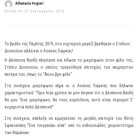
Athanasia Vogiari
Posted On 21 Σεπτεμβρίου, 2012
Το βράδυ της Πέμπτης 20/9, στο νυχτερινό μαγαζί βρέθηκαν ο Στέλιος
Διονυσίου αλλά και ο Λούκας Γιώρκας!
Η Δέσποινα Βανδή πλησίασε και έδωσε το μικρόφωνο στον φίλο της,
Στέλιο Διονυσίου, ο οποίος τραγούδησε επιτυχίες του αείμνηστου
πατέρα του, όπως το “Άκου βρε φίλε”.
Στη συνέχεια μικρόφωνο πήρε κι ο Λούκας Γιώρκας που δήλωσε
χαρακτηριστικά: ”Πριν λίγα χρόνια αν μου λέγανε ότι η Δέσποινα Βανδή
θα μου ‘δινε μικρόφωνο, θα τους κορόιδευα, αυτό είναι σίγουρο! Σ’
ευχαριστώ πολύ Δέσποινα!”
Στη συνέχεια, επέλεξε να ερμηνεύσει τη μεγάλη επιτυχία του Νότη
Σφακιανάκη ”Ένα τσιγγανάκι είπε” υπό το ενθουσιώδες χειροκτότημα
των θαμώνων.