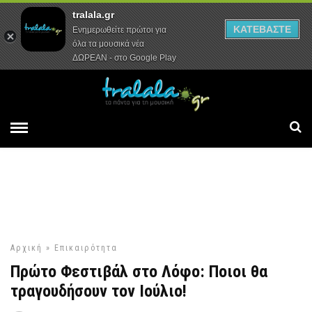
tralala.gr
Αρχική
Συνεντεύξεις
Ρεπορτάζ
ΚΑΤΕΒΑΣΤΕ
Ενημερωθείτε πρώτοι για
όλα τα μουσικά νέα
ΔΩΡΕΑΝ - στο Google Play
Αρχική
»
Επικαιρότητα
Πρώτο Φεστιβάλ στο Λόφο: Ποιοι θα
τραγουδήσουν τον Ιούλιο!