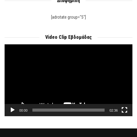
Διαφήμιση
[adrotate group="5"]
Video Clip Εβδομάδας
Πρόγραμμα
Αναπαραγωγής
Βίντεο
00:00
02:36