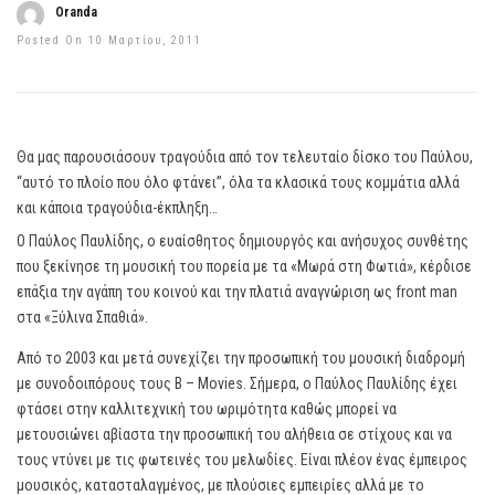
Oranda
Posted On 10 Μαρτίου, 2011
Θα μας παρουσιάσουν τραγούδια από τον τελευταίο δίσκο του Παύλου,
“αυτό το πλοίο που όλο φτάνει”, όλα τα κλασικά τους κομμάτια αλλά
και κάποια τραγούδια-έκπληξη…
Ο Παύλος Παυλίδης, ο ευαίσθητος δημιουργός και ανήσυχος συνθέτης
που ξεκίνησε τη μουσική του πορεία με τα «Μωρά στη Φωτιά», κέρδισε
επάξια την αγάπη του κοινού και την πλατιά αναγνώριση ως front man
στα «Ξύλινα Σπαθιά».
Από το 2003 και μετά συνεχίζει την προσωπική του μουσική διαδρομή
με συνοδοιπόρους τους B – Movies. Σήμερα, ο Παύλος Παυλίδης έχει
φτάσει στην καλλιτεχνική του ωριμότητα καθώς μπορεί να
μετουσιώνει αβίαστα την προσωπική του αλήθεια σε στίχους και να
τους ντύνει με τις φωτεινές του μελωδίες. Είναι πλέον ένας έμπειρος
μουσικός, κατασταλαγμένος, με πλούσιες εμπειρίες αλλά με το