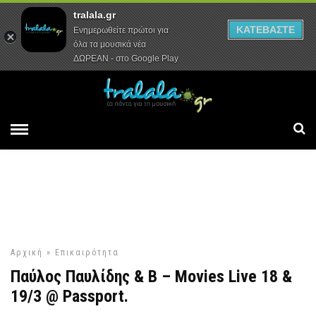
tralala.gr
Αρχική
Συνεντεύξεις
Ρεπορτάζ
ΚΑΤΕΒΑΣΤΕ
Ενημερωθείτε πρώτοι για
όλα τα μουσικά νέα
ΔΩΡΕΑΝ - στο Google Play
Αρχική
»
Επικαιρότητα
Παύλος Παυλίδης & B – Movies Live 18 &
19/3 @ Passport.