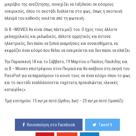
μικρόβιο της αναζήτησης, συνεχίζει να ταξιδεύει σε κόσμους
ονειρικούς, όπου το σκοτάδι διαλύεται στο φως, όπως η σκοτεινή
πλευρά του καθενός νικιέται από τη φωτεινή…
Οι B –MOVIES θα είναι όπως πάντα μαζί του. Ο ήχος τους άλλοτε
μελαγχολικός και μελωδικός, άλλοτε ορμητικός και έντονα
ηλεκτρικός, δεν παύει να ξυπνά αναμνήσεις και συναισθήματα, να
εκφράζει έναν κόσμο που θέλει να ονειρεύεται και δεν παύει να ελπίζει.
Την Παρασκευή 18 και το Σάββατο, 19 Μαρτίου ο Παύλος Παυλίδης και
οι B – Movies επιστρέφουν στον Πειραιά και θα ανέβουν στη σκηνή του
PassPort για να παρασύρουν το κοινό τους σε έναν κόσμο όπου το φως
και το σκοτάδι εναλλάσσονται ταχύτατα, προκαλώντας «λευκές
καταιγίδες».
Τιμή εισιτηρίου: 15 eur με ποτό (όρθιοι, bar) – 25 eur με ποτό (τραπέζι)
Κοινοποίηση στο Facebook
Tweet It