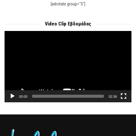
[adrotate group="5"]
Video Clip Εβδομάδας
Πρόγραμμα
Αναπαραγωγής
Βίντεο
00:00
02:36