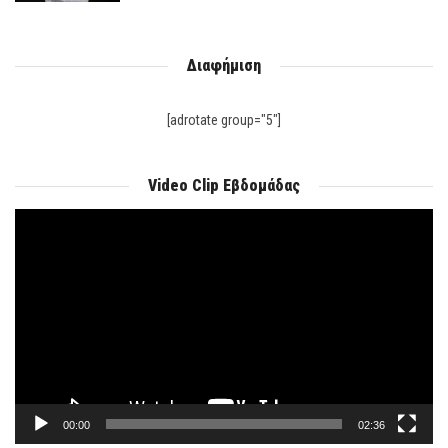
Διαφήμιση
[adrotate group="5"]
Video Clip Εβδομάδας
Πρόγραμμα
Αναπαραγωγής
Βίντεο
00:00
02:36