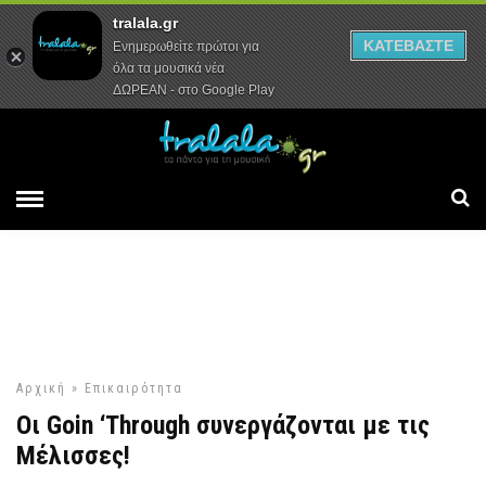
tralala.gr
Αρχική
Συνεντεύξεις
Ρεπορτάζ
ΚΑΤΕΒΑΣΤΕ
Ενημερωθείτε πρώτοι για
όλα τα μουσικά νέα
ΔΩΡΕΑΝ - στο Google Play
Αρχική
»
Επικαιρότητα
Οι Goin ‘Through συνεργάζονται με τις
Μέλισσες!