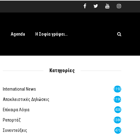
s
Agenda
Η Σοφία γράφει…
Κατηγορίες
International News
1192
Αποκλειστικές Δηλώσεις
1190
Επίκαιρα Λόγια
408
Ρεπορτάζ
1386
Συνεντεύξεις
470