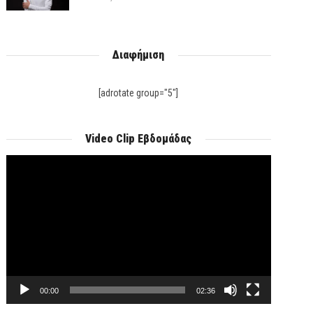
Διαφήμιση
[adrotate group="5"]
Video Clip Εβδομάδας
Πρόγραμμα
Αναπαραγωγής
Βίντεο
00:00
02:36