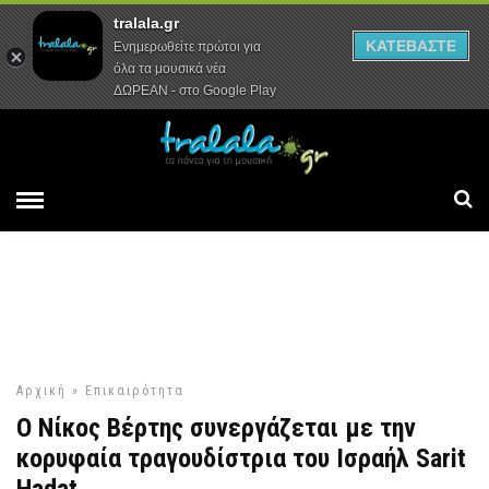
tralala.gr
Αρχική
Συνεντεύξεις
Ρεπορτάζ
ΚΑΤΕΒΑΣΤΕ
Ενημερωθείτε πρώτοι για
όλα τα μουσικά νέα
ΔΩΡΕΑΝ - στο Google Play
Αρχική
»
Επικαιρότητα
Ο Νίκος Βέρτης συνεργάζεται με την
κορυφαία τραγουδίστρια του Ισραήλ Sarit