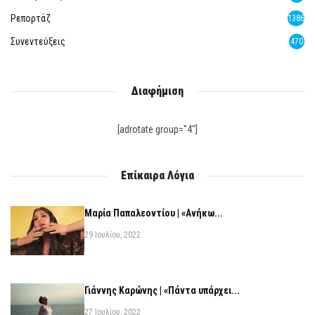
Ρεπορτάζ
1386
Συνεντεύξεις
470
Διαφήμιση
[adrotate group="4"]
Επίκαιρα Λόγια
Μαρία Παπαλεοντίου | «Ανήκω...
29 Ιουλίου, 2022
Γιάννης Καρώνης | «Πάντα υπάρχει...
27 Ιουλίου, 2022