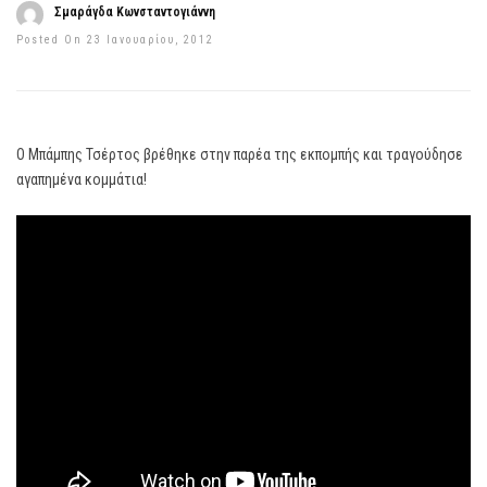
Σμαράγδα Κωνσταντογιάννη
Posted On 23 Ιανουαρίου, 2012
Ο Μπάμπης Τσέρτος βρέθηκε στην παρέα της εκπομπής και τραγούδησε
αγαπημένα κομμάτια!