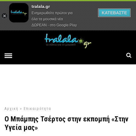
tralala.gr
Αρχική
Συνεντεύξεις
Ρεπορτάζ
ΚΑΤΕΒΑΣΤΕ
Ενημερωθείτε πρώτοι για
όλα τα μουσικά νέα
ΔΩΡΕΑΝ - στο Google Play
Αρχική
»
Επικαιρότητα
Ο Μπάμπης Τσέρτος στην εκπομπή «Στην
Υγεία μας»