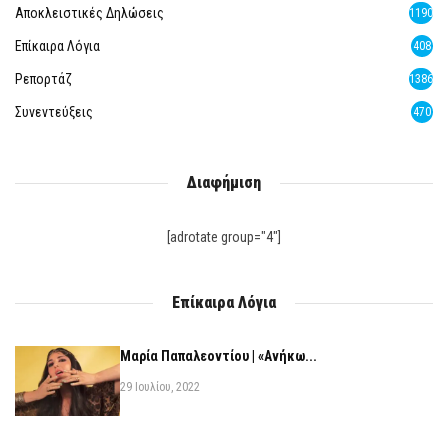
Αποκλειστικές Δηλώσεις
1190
Επίκαιρα Λόγια
408
Ρεπορτάζ
1386
Συνεντεύξεις
470
Διαφήμιση
[adrotate group="4"]
Επίκαιρα Λόγια
Μαρία Παπαλεοντίου | «Ανήκω...
29 Ιουλίου, 2022