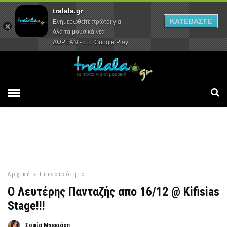
tralala.gr
Αρχική
Συνεντεύξεις
Ρεπορτάζ
ΚΑΤΕΒΑΣΤΕ
Ενημερωθείτε πρώτοι για
όλα τα μουσικά νέα
ΔΩΡΕΑΝ - στο Google Play
Αρχική
»
Επικαιρότητα
Ο Λευτέρης Πανταζής απο 16/12 @ Kifisias
Stage!!!
Σοφία Μπεκιάρη