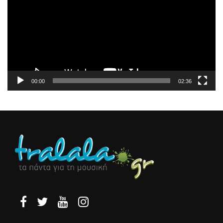
Βίντεο
00:00
02:36