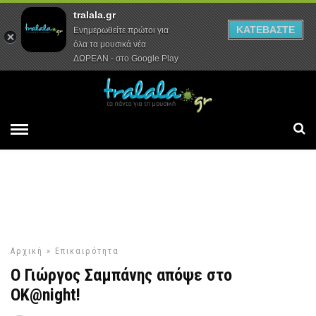
tralala.gr
Αρχική
Συνεντεύξεις
Ρεπορτάζ
ΚΑΤΕΒΑΣΤΕ
Ενημερωθείτε πρώτοι για
όλα τα μουσικά νέα
ΔΩΡΕΑΝ - στο Google Play
Αρχική
»
Επικαιρότητα
Ο Γιώργος Σαμπάνης απόψε στο
OK@night!