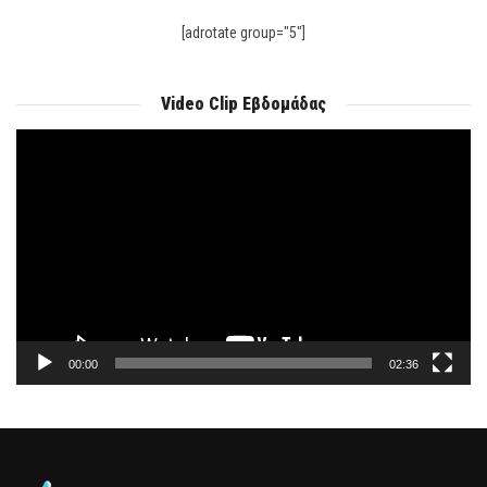
[adrotate group="5"]
Video Clip Εβδομάδας
Πρόγραμμα
Αναπαραγωγής
Βίντεο
00:00
02:36