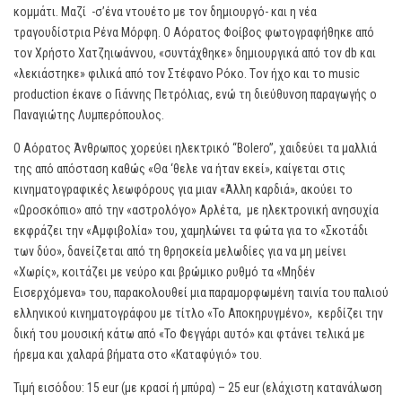
κομμάτι. Μαζί -σ’ένα ντουέτο με τον δημιουργό- και η νέα
τραγουδίστρια Ρένα Μόρφη. Ο Αόρατος Φοίβος φωτογραφήθηκε από
τον Χρήστο Χατζηιωάννου, «συντάχθηκε» δημιουργικά από τον db και
«λεκιάστηκε» φιλικά από τον Στέφανο Ρόκο. Tον ήχο και το music
production έκανε ο Γιάννης Πετρόλιας, ενώ τη διεύθυνση παραγωγής ο
Παναγιώτης Λυμπερόπουλος.
Ο Αόρατος Άνθρωπος χορεύει ηλεκτρικό “Bolero”, χαιδεύει τα μαλλιά
της από απόσταση καθώς «Θα ‘θελε να ήταν εκεί», καίγεται στις
κινηματογραφικές λεωφόρους για μιαν «Άλλη καρδιά», ακούει το
«Ωροσκόπιο» από την «αστρολόγο» Αρλέτα, με ηλεκτρονική ανησυχία
εκφράζει την «Αμφιβολία» του, χαμηλώνει τα φώτα για το «Σκοτάδι
των δύο», δανείζεται από τη θρησκεία μελωδίες για να μη μείνει
«Χωρίς», κοιτάζει με νεύρο και βρώμικο ρυθμό τα «Μηδέν
Εισερχόμενα» του, παρακολουθεί μια παραμορφωμένη ταινία του παλιού
ελληνικού κινηματογράφου με τίτλο «Το Αποκηρυγμένο», κερδίζει την
δική του μουσική κάτω από «Το Φεγγάρι αυτό» και φτάνει τελικά με
ήρεμα και χαλαρά βήματα στο «Καταφύγιό» του.
Τιμή εισόδου: 15 eur (με κρασί ή μπύρα) – 25 eur (ελάχιστη κατανάλωση