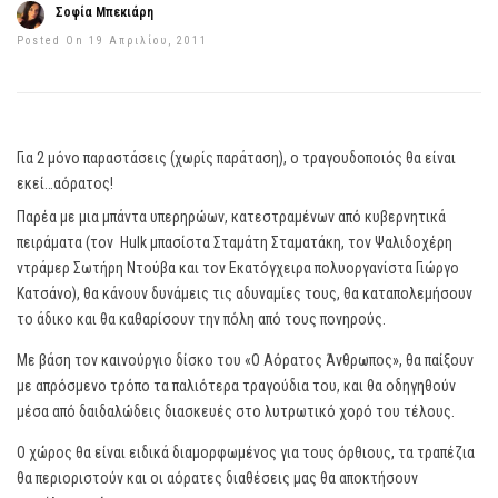
Σοφία Μπεκιάρη
Posted On 19 Απριλίου, 2011
Για 2 μόνο παραστάσεις (χωρίς παράταση), ο τραγουδοποιός θα είναι
εκεί…αόρατος!
Παρέα με μια μπάντα υπερηρώων, κατεστραμένων από κυβερνητικά
πειράματα (τον Hulk μπασίστα Σταμάτη Σταματάκη, τον Ψαλιδοχέρη
ντράμερ Σωτήρη Ντούβα και τον Εκατόγχειρα πολυοργανίστα Γιώργο
Κατσάνο), θα κάνουν δυνάμεις τις αδυναμίες τους, θα καταπολεμήσουν
το άδικο και θα καθαρίσουν την πόλη από τους πονηρούς.
Με βάση τον καινούργιο δίσκο του «Ο Αόρατος Άνθρωπος», θα παίξουν
με απρόσμενο τρόπο τα παλιότερα τραγούδια του, και θα οδηγηθούν
μέσα από δαιδαλώδεις διασκευές στο λυτρωτικό χορό του τέλους.
Ο χώρος θα είναι ειδικά διαμορφωμένος για τους όρθιους, τα τραπέζια
θα περιοριστούν και οι αόρατες διαθέσεις μας θα αποκτήσουν