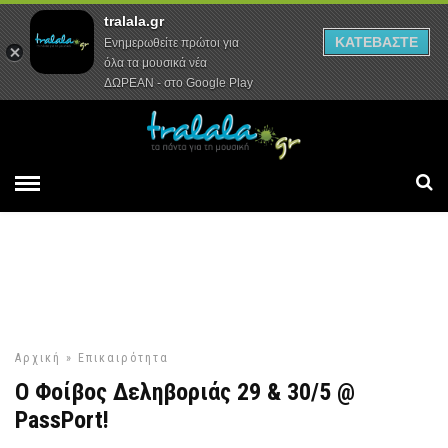
tralala.gr
Αρχική
Συνεντεύξεις
Ρεπορτάζ
ΚΑΤΕΒΑΣΤΕ
Ενημερωθείτε πρώτοι για
όλα τα μουσικά νέα
ΔΩΡΕΑΝ - στο Google Play
Αρχική
»
Επικαιρότητα
Ο Φοίβος Δεληβοριάς 29 & 30/5 @
PassPort!