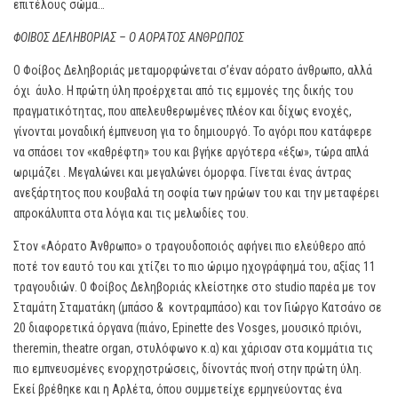
επιτέλους σώμα…
ΦΟΙΒΟΣ ΔΕΛΗΒΟΡΙΑΣ – Ο ΑΟΡΑΤΟΣ ΑΝΘΡΩΠΟΣ
Ο Φοίβος Δεληβοριάς μεταμορφώνεται σ’έναν αόρατο άνθρωπο, αλλά
όχι άυλο. Η πρώτη ύλη προέρχεται από τις εμμονές της δικής του
πραγματικότητας, που απελευθερωμένες πλέον και δίχως ενοχές,
γίνονται μοναδική έμπνευση για το δημιουργό. Το αγόρι που κατάφερε
να σπάσει τον «καθρέφτη» του και βγήκε αργότερα «έξω», τώρα απλά
ωριμάζει . Μεγαλώνει και μεγαλώνει όμορφα. Γίνεται ένας άντρας
ανεξάρτητος που κουβαλά τη σοφία των ηρώων του και την μεταφέρει
απροκάλυπτα στα λόγια και τις μελωδίες του.
Στον «Αόρατο Άνθρωπο» ο τραγουδοποιός αφήνει πιο ελεύθερο από
ποτέ τον εαυτό του και χτίζει το πιο ώριμο ηχογράφημά του, αξίας 11
τραγουδιών. Ο Φοίβος Δεληβοριάς κλείστηκε στο studio παρέα με τον
Σταμάτη Σταματάκη (μπάσο & κοντραμπάσο) και τον Γιώργο Κατσάνο σε
20 διαφορετικά όργανα (πιάνο, Epinette des Vosges, μουσικό πριόνι,
theremin, theatre organ, στυλόφωνο κ.α) και χάρισαν στα κομμάτια τις
πιο εμπνευσμένες ενορχηστρώσεις, δίνοντάς πνοή στην πρώτη ύλη.
Εκεί βρέθηκε και η Αρλέτα, όπου συμμετείχε ερμηνεύοντας ένα