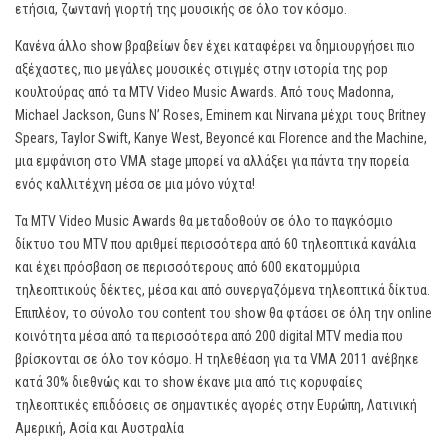
ετήσια, ζωντανή γιορτή της μουσικής σε όλο τον κόσμο.
Κανένα άλλο show βραβείων δεν έχει καταφέρει να δημιουργήσει πιο
αξέχαστες, πιο μεγάλες μουσικές στιγμές στην ιστορία της pop
κουλτούρας από τα MTV Video Music Awards. Από τους Madonna,
Michael Jackson, Guns N’ Roses, Eminem και Nirvana μέχρι τους Britney
Spears, Taylor Swift, Kanye West, Beyoncé και Florence and the Machine,
μια εμφάνιση στο VMA stage μπορεί να αλλάξει για πάντα την πορεία
ενός καλλιτέχνη μέσα σε μια μόνο νύχτα!
Τα MTV Video Music Awards θα μεταδοθούν σε όλο το παγκόσμιο
δίκτυο του MTV που αριθμεί περισσότερα από 60 τηλεοπτικά κανάλια
και έχει πρόσβαση σε περισσότερους από 600 εκατομμύρια
τηλεοπτικούς δέκτες, μέσα και από συνεργαζόμενα τηλεοπτικά δίκτυα.
Επιπλέον, το σύνολο του content του show θα φτάσει σε όλη την online
κοινότητα μέσα από τα περισσότερα από 200 digital MTV media που
βρίσκονται σε όλο τον κόσμο. Η τηλεθέαση για τα VMA 2011 ανέβηκε
κατά 30% διεθνώς και το show έκανε μια από τις κορυφαίες
τηλεοπτικές επιδόσεις σε σημαντικές αγορές στην Ευρώπη, Λατινική
Αμερική, Ασία και Αυστραλία