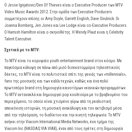
Ο Jesse Ignjatovic/Den Of Thieves είναι ο Executive Producer των MTV
Video Music Awards 2012. Στην ομάδα των Executive Producers
συμμετέχουν επίσης οι Amy Doyle, Garrett English, Dave Sirulnick. Οι
Joanna Bomberg, Jen Jones και Lee Lodge είναι co-Executive Producers.
O Hamish Hamilton είναι ο σκηνοθέτης. H Wendy Plaut ειναι η Celebrity
Talent Executive.
Σχετικά με το MTV:
Το MTV είναι το κορυφαίο youth entertainment brand στον κόσμο. Με
παγκόσμια κάλυψη σε πάνω από μισό δισεκατομμύρια τηλεοπτικούς
δέκτες, το MTV είναι το πολιτιστικό σπίτι της γενιάς των «millennials»,
fans της μουσικής και των καλλιτεχνών, καθώς και ένα πολύ
πρωτοπόρο brand στη δημιουργία καινοτόμων νεανικών προγραμμάτων.
Το MTV αντανακλά και δημιουργεί pop κουλτούρα με το βραβευμένο του
περιεχόμενο, το οποίο είναι χτισμένο γύρω από τη ρεαλιστική
απεικόνιση ιστοριών, τη μουσική ανακάλυψη και τον ακτιβισμό μέσα
από την τηλεόραση, το διαδίκτυο και την κινητή τηλεφωνία. Το MTV
ανήκει στην Viacom International Media Networks, ένα τμήμα της
Viacom Inc (NASDAQ:VIA VIAB), έναν από τους ηγέτες στη δημιουργία