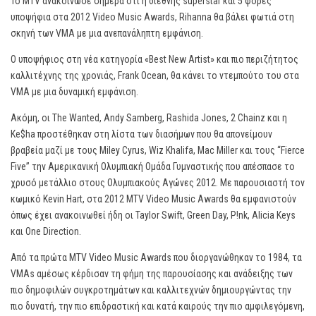
Το MTV ανακοίνωσε σήμερα ότι η διεθνής superstar και 5 φορές
υποψήφια στα 2012 Video Music Awards, Rihanna θα βάλει φωτιά στη
σκηνή των VMA με μια ανεπανάληπτη εμφάνιση.
Ο υποψήφιος στη νέα κατηγορία «Best New Artist» και πιο περιζήτητος
καλλιτέχνης της χρονιάς, Frank Ocean, θα κάνει το ντεμπούτο του στα
VMA με μια δυναμική εμφάνιση.
Ακόμη, οι The Wanted, Andy Samberg, Rashida Jones, 2 Chainz και η
Ke$ha προστέθηκαν στη λίστα των διασήμων που θα απονείμουν
βραβεία μαζί με τους Miley Cyrus, Wiz Khalifa, Mac Miller και τους “Fierce
Five” την Αμερικανική Ολυμπιακή Ομάδα Γυμναστικής που απέσπασε το
χρυσό μετάλλιο στους Ολυμπιακούς Αγώνες 2012. Με παρουσιαστή τον
κωμικό Kevin Hart, στα 2012 MTV Video Music Awards θα εμφανιστούν
όπως έχει ανακοινωθεί ήδη οι Taylor Swift, Green Day, P!nk, Alicia Keys
και One Direction.
Από τα πρώτα MTV Video Music Awards που διοργανώθηκαν το 1984, τα
VMAs αμέσως κέρδισαν τη φήμη της παρουσίασης και ανάδειξης των
πιο δημοφιλών συγκροτημάτων και καλλιτεχνών δημιουργώντας την
πιο δυνατή, την πιο επιδραστική και κατά καιρούς την πιο αμφιλεγόμενη,