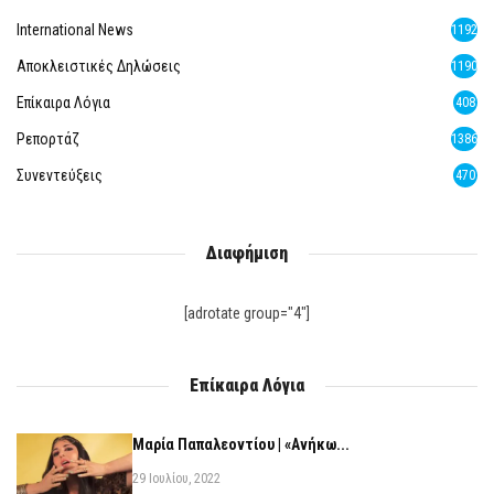
International News
1192
Αποκλειστικές Δηλώσεις
1190
Επίκαιρα Λόγια
408
Ρεπορτάζ
1386
Συνεντεύξεις
470
Διαφήμιση
[adrotate group="4"]
Επίκαιρα Λόγια
Μαρία Παπαλεοντίου | «Ανήκω...
29 Ιουλίου, 2022