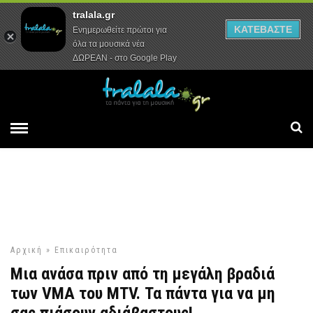
tralala.gr
Αρχική
Συνεντεύξεις
Ρεπορτάζ
ΚΑΤΕΒΑΣΤΕ
Ενημερωθείτε πρώτοι για
όλα τα μουσικά νέα
ΔΩΡΕΑΝ - στο Google Play
Αρχική
»
Επικαιρότητα
Μια ανάσα πριν από τη μεγάλη βραδιά
των VMA του ΜΤV. Τα πάντα για να μη