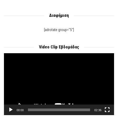
Διαφήμιση
[adrotate group="5"]
Video Clip Εβδομάδας
Πρόγραμμα
Αναπαραγωγής
Βίντεο
00:00
02:36