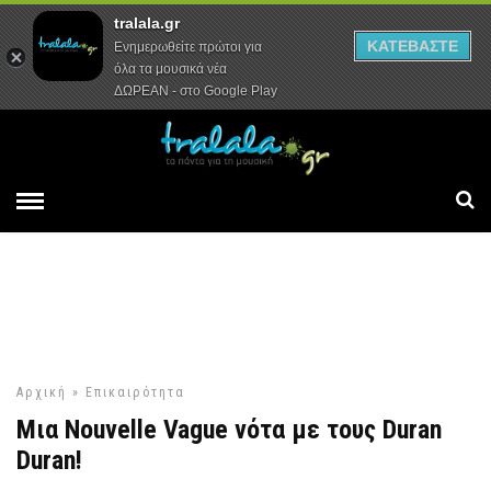
tralala.gr
Αρχική
Συνεντεύξεις
Ρεπορτάζ
ΚΑΤΕΒΑΣΤΕ
Ενημερωθείτε πρώτοι για
όλα τα μουσικά νέα
ΔΩΡΕΑΝ - στο Google Play
Αρχική
»
Επικαιρότητα
Μια Νouvelle Vague νότα με τους Duran
Duran!