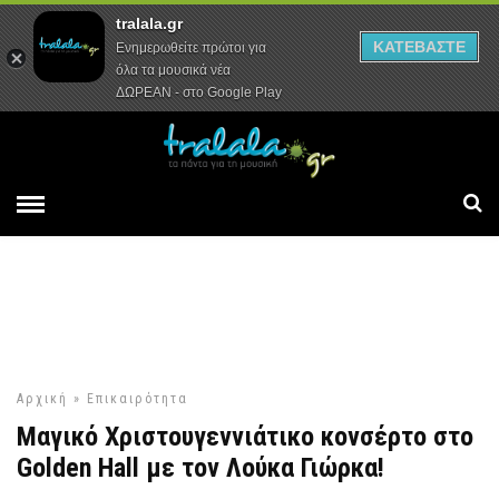
tralala.gr
Αρχική
Συνεντεύξεις
Ρεπορτάζ
ΚΑΤΕΒΑΣΤΕ
Ενημερωθείτε πρώτοι για
όλα τα μουσικά νέα
ΔΩΡΕΑΝ - στο Google Play
Αρχική
»
Επικαιρότητα
Μαγικό Χριστουγεννιάτικο κονσέρτο στο
Golden Hall με τον Λούκα Γιώρκα!