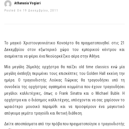
Athanasia Vogiari
Posted On 19 Δεκεμβρίου, 2011
Το μαγικό Χριστουγεννιάτικο Κονσέρτο θα πραγματοποιηθεί στις 21
Δεκεμβρίου στον εξωτερικό χώρο του εμπορικού κέντρου και
αναμένεται να φέρει ένα Νεοϋορκέζικο αέρα στην Αθήνα.
Μία μεγάλη 26μελής ορχήστρα θα παίζει old time classics ενώ μία
μεγάλη έκπληξη περιμένει τους επισκέπτες του Golden Hall εκείνη την
ημέρα. Ο τραγουδιστής Λούκας Γιώρκας θα τραγουδήσει υπό τη
συνοδεία της ορχήστρας αγαπημένα κομμάτια που έχουν τραγουδήσει
μεγάλοι καλλιτέχνες, όπως ο Frank Sinatra και o Michael Buble. Η
ορχήστρα και ο διάσημος καλλιτέχνης, υπόσχονται να σας χαρίσουν το
ωραιότερο μουσικό παραμύθι και να προσφέρουν ένα μαγευτικό
απόγευμα γεμάτο τραγούδι και θετική διάθεση.
Δείτε αποσπάσματα από την πρόβα που πραγματοποίησε ο τραγουδιστής