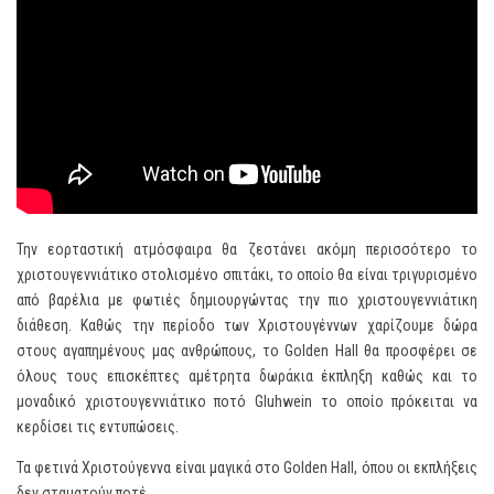
Την εορταστική ατμόσφαιρα θα ζεστάνει ακόμη περισσότερο το
χριστουγεννιάτικο στολισμένο σπιτάκι, το οποίο θα είναι τριγυρισμένο
από βαρέλια με φωτιές δημιουργώντας την πιο χριστουγεννιάτικη
διάθεση. Καθώς την περίοδο των Χριστουγέννων χαρίζουμε δώρα
στους αγαπημένους μας ανθρώπους, το Golden Hall θα προσφέρει σε
όλους τους επισκέπτες αμέτρητα δωράκια έκπληξη καθώς και το
μοναδικό χριστουγεννιάτικο ποτό Gluhwein το οποίο πρόκειται να
κερδίσει τις εντυπώσεις.
Τα φετινά Χριστούγεννα είναι μαγικά στο Golden Hall, όπου οι εκπλήξεις
δεν σταματούν ποτέ.