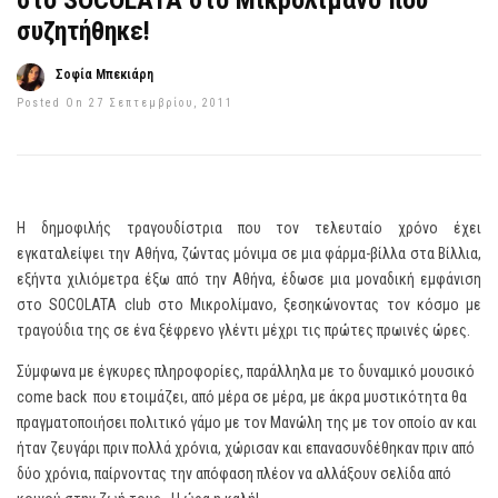
στο SOCOLATA στο Μικρολίμανο που
συζητήθηκε!
Σοφία Μπεκιάρη
Posted On 27 Σεπτεμβρίου, 2011
Η δημοφιλής τραγουδίστρια που τον τελευταίο χρόνο έχει
εγκαταλείψει την Αθήνα, ζώντας μόνιμα σε μια φάρμα-βίλλα στα Βίλλια,
εξήντα χιλιόμετρα έξω από την Αθήνα, έδωσε μια μοναδική εμφάνιση
στο SOCOLATA club στο Μικρολίμανο, ξεσηκώνοντας τον κόσμο με
τραγούδια της σε ένα ξέφρενο γλέντι μέχρι τις πρώτες πρωινές ώρες.
Σύμφωνα με έγκυρες πληροφορίες, παράλληλα με το δυναμικό μουσικό
come back που ετοιμάζει, από μέρα σε μέρα, με άκρα μυστικότητα θα
πραγματοποιήσει πολιτικό γάμο με τον Μανώλη της με τον οποίο αν και
ήταν ζευγάρι πριν πολλά χρόνια, χώρισαν και επανασυνδέθηκαν πριν από
δύο χρόνια, παίρνοντας την απόφαση πλέον να αλλάξουν σελίδα από