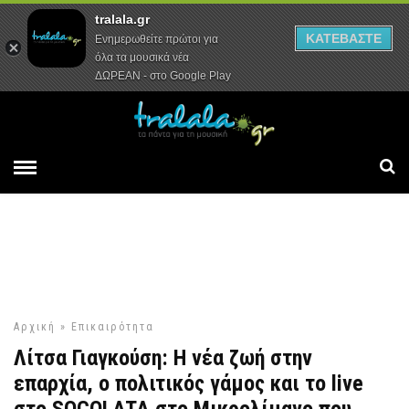
tralala.gr
Αρχική
Συνεντεύξεις
Ρεπορτάζ
ΚΑΤΕΒΑΣΤΕ
Ενημερωθείτε πρώτοι για
όλα τα μουσικά νέα
ΔΩΡΕΑΝ - στο Google Play
Αρχική
»
Επικαιρότητα
Λίτσα Γιαγκούση: Η νέα ζωή στην
επαρχία, ο πολιτικός γάμος και το live