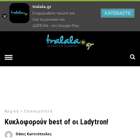
tralala.gr
Αρχική
Συνεντεύξεις
Ρεπορτάζ
ΚΑΤΕΒΑΣΤΕ
Ενημερωθείτε πρώτοι για
όλα τα μουσικά νέα
ΔΩΡΕΑΝ - στο Google Play
Αρχική
»
Επικαιρότητα
Κυκλοφορούν best of οι Ladytron!
Θάνος Κωτσιόπουλος