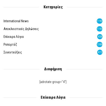
Κατηγορίες
International News
1192
Αποκλειστικές Δηλώσεις
1190
Επίκαιρα Λόγια
408
Ρεπορτάζ
1386
Συνεντεύξεις
470
Διαφήμιση
[adrotate group="4"]
Επίκαιρα Λόγια