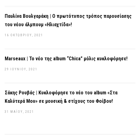
Παυλίνα Βουλγαράκη | Ο πρωτότυπος τρόπος παρουσίασης
του νέου άλμπουμ «Ηλιαχτίδα»!
16 ΟΚΤΩΒΡΊΟΥ, 2021
Marseaux | Το νέο της album “Chica” μόλις κυκλοφόρησε!
29 ΙΟΥΝΊΟΥ, 2021
Σάκης Ρουβάς | Κυκλοφόρησε το νέο του album «Στα
Καλύτερά Μου» σε μουσική & στίχους του Φοίβου!
31 ΜΑΪ́ΟΥ, 2021