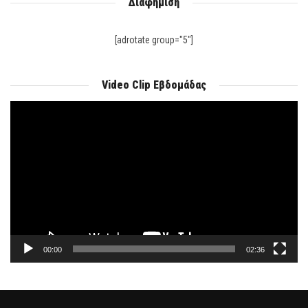
Διαφήμιση
[adrotate group="5"]
Video Clip Εβδομάδας
Πρόγραμμα
Αναπαραγωγής
Βίντεο
00:00
02:36