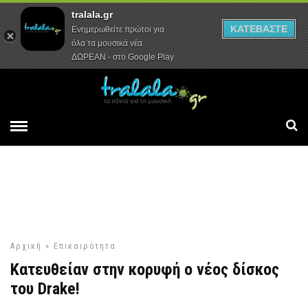
tralala.gr
Αρχική
Συνεντεύξεις
Ρεπορτάζ
ΚΑΤΕΒΑΣΤΕ
Ενημερωθείτε πρώτοι για
όλα τα μουσικά νέα
ΔΩΡΕΑΝ - στο Google Play
Αρχική
»
Επικαιρότητα
Κατευθείαν στην κορυφή ο νέος δίσκος
του Drake!