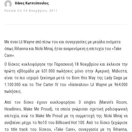
Θάνος Κωτσιόπουλος
Posted On 24 Νοεμβρίου, 2011
Με έναν Lil Wayne από πίσω του και συνεργασίες με μεγάλα ονόματα
όπως Rihanna και Nicki Minaj, ήταν αναμενόμενη η επιτυχία του «Take
Care».
Ο δίσκος κυκλοφόρησε την Παρασκευή 18 Νοεμβρίου και έκλεισε την
πρώτη εβδομάδα με 631.000 πωλήσεις μόνο στην Αμερική. Μάλιστα,
είναι το πιο ισχυρό ξεκίνημα μετά το Born this Way της Lady Gaga με
1.100.000 και το The Carter IV του «δάσκαλου» Lil Wayne με 964.000
πωλήσεις.
Από τον δίσκο έχουν κυκλοφορήσει 3 singles (Marvin’s Room,
Headlines, Make Me Proud), τα οποία γνώρισαν σχετική ραδιοφωνική
επιτυχία, ενώ το Make Me Proud με τη συμμετοχή της Nicki Minaj να
ανεβαίνει μέχρι το Νο10 του Billboard Hot 100. Από το δίσκο ξεχώρισε
το title track του δίσκου, «Take Care», συνεργασία με τη Rihanna,