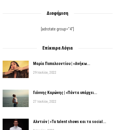
Διαφήμιση
[adrotate group="4"]
Επίκαιρα Λόγια
Μαρία Παπαλεοντίου | «Ανήκω...
29 Ιουλίου, 2022
Γιάννης Καρώνης | «Πάντα υπάρχει...
27 Ιουλίου, 2022
Αλντιόν | «Τα talent shows και τα social...