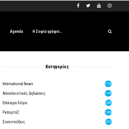
s
Agenda
Η Σοφία γράφει…
Κατηγορίες
International News
1192
Αποκλειστικές Δηλώσεις
1190
Επίκαιρα Λόγια
408
Ρεπορτάζ
1386
Συνεντεύξεις
470