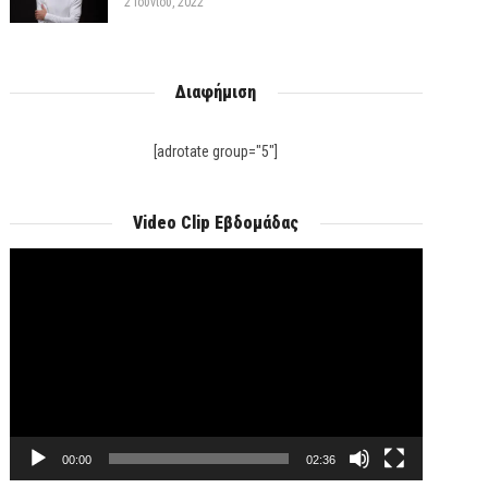
2 Ιουνίου, 2022
Διαφήμιση
[adrotate group="5"]
Video Clip Εβδομάδας
Πρόγραμμα
Αναπαραγωγής
Βίντεο
00:00
02:36