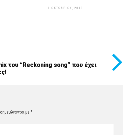
1 ΟΚΤΩΒΡΊΟΥ, 2012
2
ix του “Reckoning song” που έχει
ς!
 σημειώνονται με
*