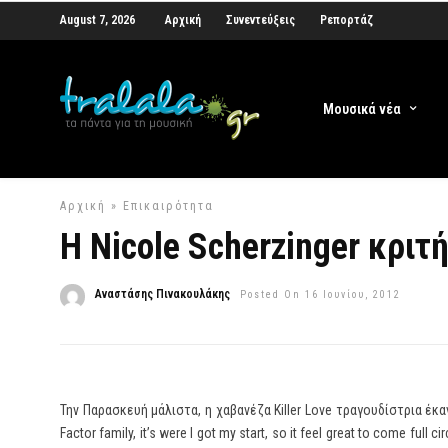
August 7, 2026
Αρχική
Συνεντεύξεις
Ρεπορτάζ
Μουσικά νέα
Αρχική
»
Επικαιρότητα
Η Nicole Scherzinger κριτή
Αναστάσης Πινακουλάκης
Posted On 16 Ιουνίου, 2012
Την Παρασκευή μάλιστα, η χαβανέζα Killer Love τραγουδίστρια έκαν
Factor family, it’s were I got my start, so it feel great to come full ci