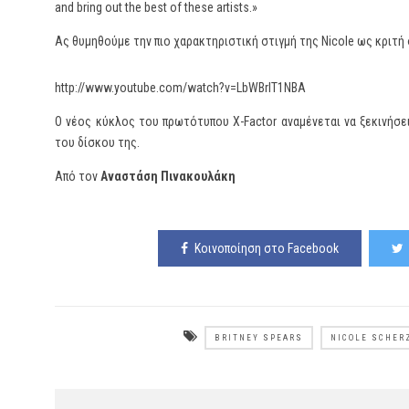
and bring out the best of these artists.»
Ας θυμηθούμε την πιο χαρακτηριστική στιγμή της Nicole ως κριτή 
http://www.youtube.com/watch?v=LbWBrlT1NBA
Ο νέος κύκλος του πρωτότυπου X-Factor αναμένεται να ξεκινήσ
του δίσκου της.
Από τον
Αναστάση Πινακουλάκη
Κοινοποίηση στο Facebook
BRITNEY SPEARS
NICOLE SCHER