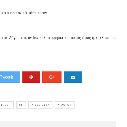
στο αμερικανικό talent show:
ει τον Αύγουστο, αν δεν καθυστερήσει και αυτός όπως η κυκλοφορία
Tweet It
ZINGER
UK
VIDEO CLIP
XFACTOR