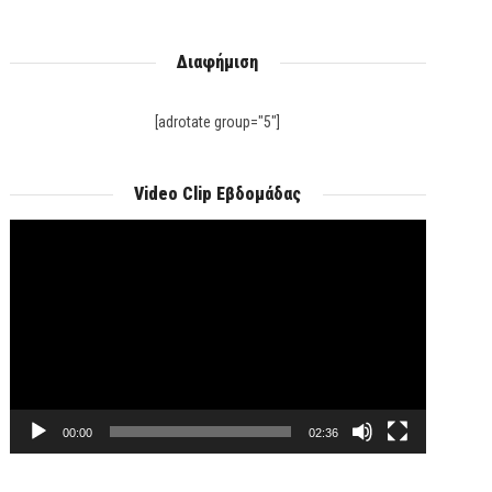
Διαφήμιση
[adrotate group="5"]
Video Clip Εβδομάδας
Πρόγραμμα
Αναπαραγωγής
Βίντεο
00:00
02:36