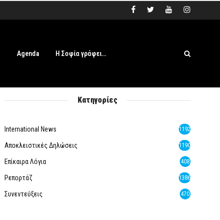
s
Agenda
Η Σοφία γράφει…
Κατηγορίες
International News
1192
Αποκλειστικές Δηλώσεις
1190
Επίκαιρα Λόγια
408
Ρεπορτάζ
1386
Συνεντεύξεις
470