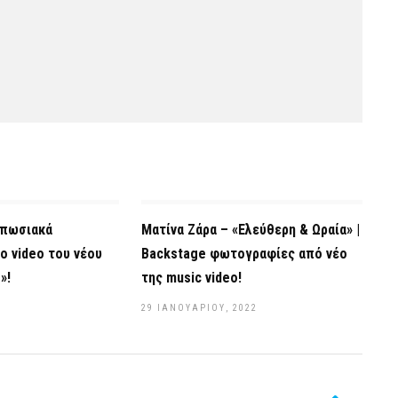
υπωσιακά
Ματίνα Ζάρα – «Ελεύθερη & Ωραία» |
ο video του νέου
Backstage φωτογραφίες από νέο
»!
της music video!
29 ΙΑΝΟΥΑΡΊΟΥ, 2022