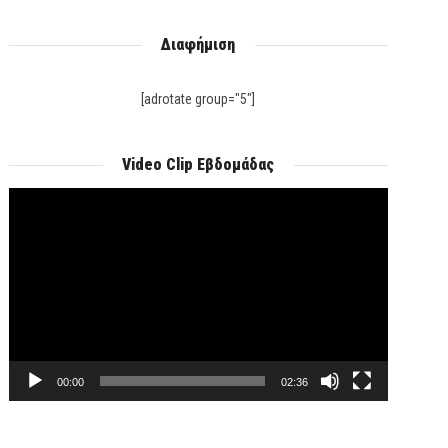
Διαφήμιση
[adrotate group="5"]
Video Clip Εβδομάδας
Πρόγραμμα
Αναπαραγωγής
Βίντεο
00:00
02:36