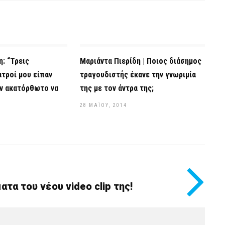
η: “Τρεις
Μαριάντα Πιερίδη | Ποιος διάσημος
ατροί μου είπαν
τραγουδιστής έκανε την γνωριμία
όν ακατόρθωτο να
της με τον άντρα της;
28 ΜΑΪ́ΟΥ, 2014
ατα του νέου video clip της!