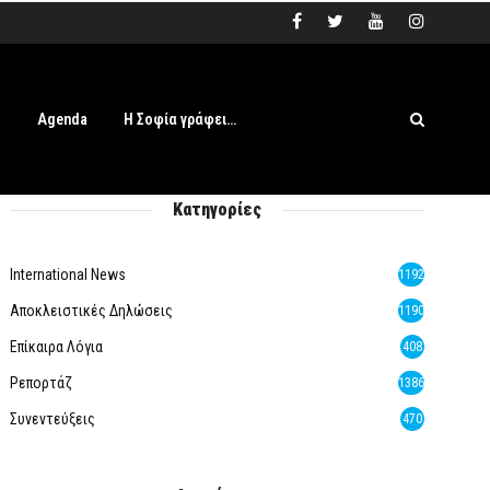
s
Agenda
Η Σοφία γράφει…
Κατηγορίες
International News
1192
Αποκλειστικές Δηλώσεις
1190
Επίκαιρα Λόγια
408
Ρεπορτάζ
1386
Συνεντεύξεις
470