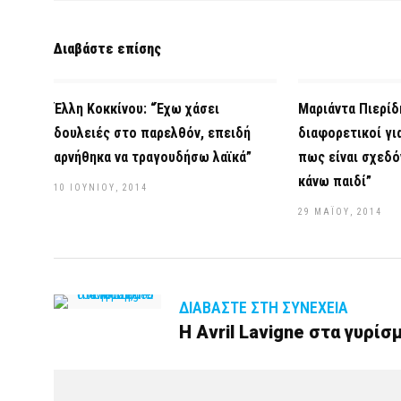
Διαβάστε επίσης
Έλλη Κοκκίνου: “Έχω χάσει
Μαριάντα Πιερίδ
δουλειές στο παρελθόν, επειδή
διαφορετικοί γι
αρνήθηκα να τραγουδήσω λαϊκά”
πως είναι σχεδ
κάνω παιδί”
10 ΙΟΥΝΊΟΥ, 2014
29 ΜΑΪ́ΟΥ, 2014
ΔΙΑΒΆΣΤΕ ΣΤΗ ΣΥΝΈΧΕΙΑ
Η Avril Lavigne στα γυρίσμ