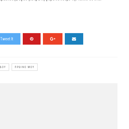
Tweet It
ΊΔΟΥ
ΠΡΩΙΝΌ ΜΟΥ