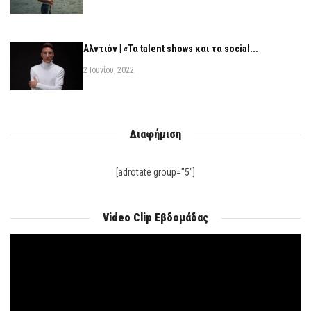
Αλντιόν | «Τα talent shows και τα social...
2 Ιουνίου, 2022
Διαφήμιση
[adrotate group="5"]
Video Clip Εβδομάδας
Πρόγραμμα
Αναπαραγωγής
Βίντεο