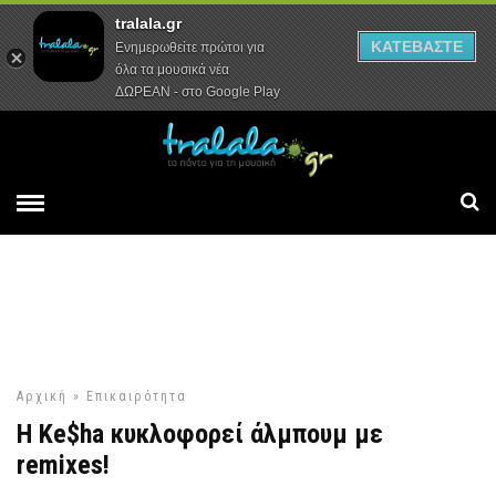
tralala.gr
Αρχική
Συνεντεύξεις
Ρεπορτάζ
ΚΑΤΕΒΑΣΤΕ
Ενημερωθείτε πρώτοι για
όλα τα μουσικά νέα
ΔΩΡΕΑΝ - στο Google Play
Αρχική
»
Επικαιρότητα
H Ke$ha κυκλοφορεί άλμπουμ με
remixes!